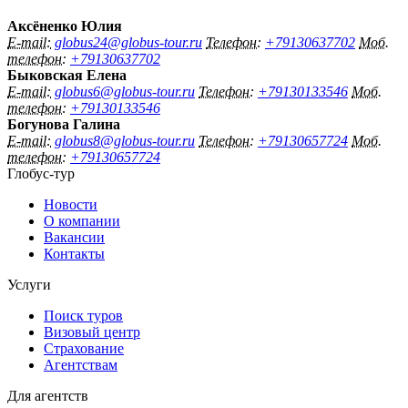
Аксёненко Юлия
E-mail:
globus24@globus-tour.ru
Телефон:
+79130637702
Моб.
телефон:
+79130637702
Быковская Елена
E-mail:
globus6@globus-tour.ru
Телефон:
+79130133546
Моб.
телефон:
+79130133546
Богунова Галина
E-mail:
globus8@globus-tour.ru
Телефон:
+79130657724
Моб.
телефон:
+79130657724
Глобус-тур
Новости
О компании
Вакансии
Контакты
Услуги
Поиск туров
Визовый центр
Страхование
Агентствам
Для агентств