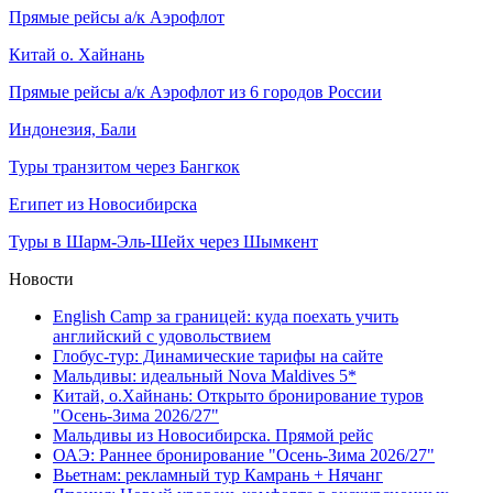
Прямые рейсы а/к Аэрофлот
Китай о. Хайнань
Прямые рейсы а/к Аэрофлот из 6 городов России
Индонезия, Бали
Туры транзитом через Бангкок
Египет из Новосибирска
Туры в Шарм-Эль-Шейх через Шымкент
Новости
English Camp за границей: куда поехать учить
английский с удовольствием
Глобус-тур: Динамические тарифы на сайте
Мальдивы: идеальный Nova Maldives 5*
Китай, о.Хайнань: Открыто бронирование туров
"Осень-Зима 2026/27"
Мальдивы из Новосибирска. Прямой рейс
ОАЭ: Раннее бронирование "Осень-Зима 2026/27"
Вьетнам: рекламный тур Камрань + Нячанг