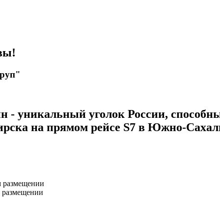
вы!
уруп"
н - уникальный уголок России, способн
ирска на прямом рейсе S7 в Южно-Сахал
м размещении
м размещении