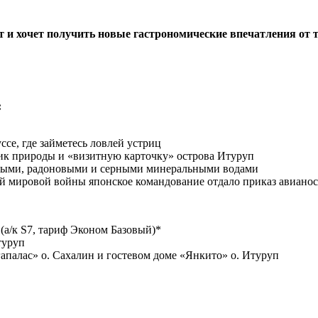
рт и хочет получить новые гастрономические впечатления от
:
се, где займетесь ловлей устриц
к природы и «визитную карточку» острова Итуруп
ислыми, радоновыми и серными минеральными водами
ой мировой войны японское командование отдало приказ авианос
(а/к S7, тариф Эконом Базовый)*
туруп
гапалас» о. Сахалин и гостевом доме «Янкито» о. Итуруп