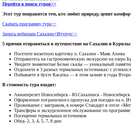
Перейти в поиск туров>>
Этот тур понравится тем, кто любит природу, ценит комфо
Скачать программу тура>>
Запись вебинара Сахалин+Итуруп>>
5 причин отправиться в путешествие на Сахалин и Курилы
Посетите визитную карточку о. Сахалин - Маяк Анива
Отправитесь на гастрономическую экскурсию на озеро Бус
Увидите знаменитые Белые скалы — уникальный памятни
Отдохнете в 3 разных термальных источниках: с углек
Побываете в бухте Касатка — в этом заливе в годы Втор
В стоимость тура входит:
Авиаперелет Новосибирск - Ю.Сахалинск - Новосибирск 
Оформление пограничного пропуска для поездки на о. И
Проживание с завтраком, в номере Стандарт в отеле «Ме
Трансферы и экскурсионное обслуживание по программе
Посещение термальных источников
Обед- 2, 3, 4, 5, 7, 8 дни