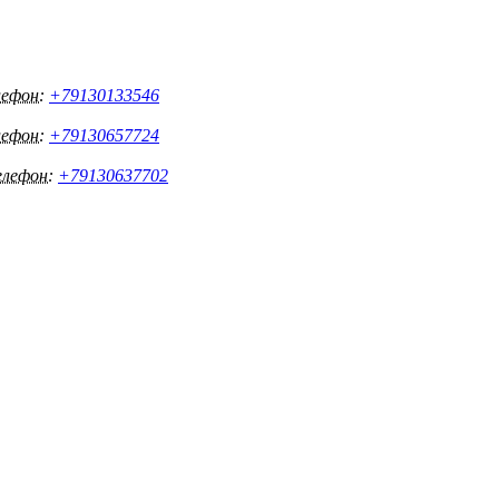
лефон:
+79130133546
лефон:
+79130657724
елефон:
+79130637702