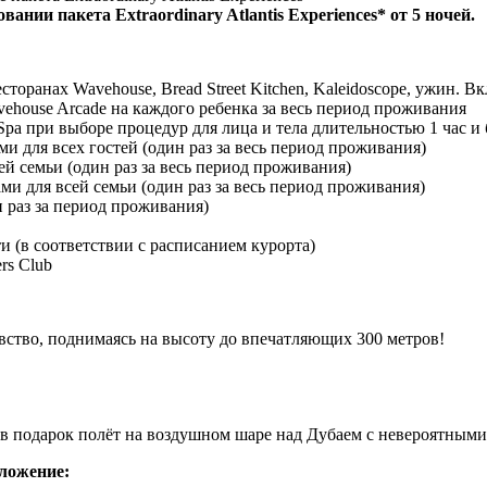
ании пакета Extraordinary Atlantis Experiences* от 5 ночей.
есторанах Wavehouse, Bread Street Kitchen, Kaleidoscope, ужин.
ehouse Arcade на каждого ребенка за весь период проживания
 при выборе процедур для лица и тела длительностью 1 час и б
 для всех гостей (один раз за весь период проживания)
сей семьи (один раз за весь период проживания)
и для всей семьи (один раз за весь период проживания)
 раз за период проживания)
 (в соответствии с расписанием курорта)
rs Club
ство, поднимаясь на высоту до впечатляющих 300 метров!
 в подарок полёт на воздушном шаре над Дубаем с невероятными
ложение: