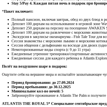
Stay 5/Pay 4. Каждая пятая ночь в подарок при брониров
*
Пакет включает:
Полный пансион, включая завтрак, обед из двух блюд в р
Депозит 100 дирхам на использование в игровой зоне Wav
Депозит 250 дирхам на персону на посещение AWAKEN Spa
Депозит 100 дирхам на развлечение с морскими животными
Экскурсия в закулисье океанариума - Fish Tale Tour для в
Сессия знакомства с морскими львами и морскими котикам
Сессия общения с дельфинами на восходе для двоих (один
Немоторизованные виды спорта (с 9 до 11 утра)
Ежедневные утренние тренировки/спортивные активности
Ежедневные сессии для каждого ребенка в Atlantis Explore
Полёт на воздушном шаре в подарок:
Ощутите себя на вершине мира и испытайте захватывающее чув
Период бронирования: до 27.09.2024
Период пребывания: до 30.12.2025
Минимальное кол-во ночей: 5
Забронируйте проживание в Atlantis The Palm и получите
ATLANTIS THE ROYAL 5* Специальное сентябрьское пред