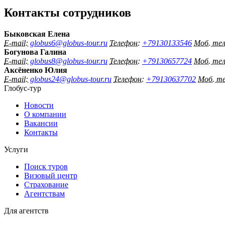
Контакты сотрудников
Быковская Елена
E-mail:
globus6@globus-tour.ru
Телефон:
+79130133546
Моб. те
Богунова Галина
E-mail:
globus8@globus-tour.ru
Телефон:
+79130657724
Моб. те
Аксёненко Юлия
E-mail:
globus24@globus-tour.ru
Телефон:
+79130637702
Моб. т
Глобус-тур
Новости
О компании
Вакансии
Контакты
Услуги
Поиск туров
Визовый центр
Страхование
Агентствам
Для агентств