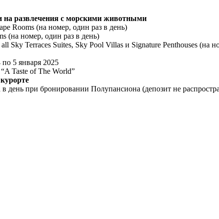
е и на развлечения с морскими животными
pe Rooms (на номер, один раз в день)
 (на номер, один раз в день)
 Sky Terraces Suites, Sky Pool Villas и Signature Penthouses (на н
 по 5 января 2025
A Taste of The World”
 курорте
а в день при бронировании Полупансиона (депозит не распростра