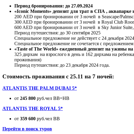
Период бронирования: до 27.09.2024
«Iconic Moments» депозит для трат в СПА , аквапарк
200 AED при бронировании от 3 ночей в Seascape/Palmsca
300 AED при бронировании от 3 ночей в Royal Club Rooms
600 AED при бронировании от 3 ночей в Sky Junior Suite, all
Период путешествия: до 30 сентября 2025
Специальное предложение не действует с 24 декабря 2024
Специальное предложение не сочетается с предложением “
«Taste of The World» ежедневный депозит на ужины на
325 дирхам на взрослого в день и 162 дирхама на ребенк
проживания)
Период путешествия: до 23 декабря 2024 года.
Стоимость проживания с 25.11 на 7 ночей:
ATLANTIS THE PALM DUBAI 5*
от
245 800
руб.чел BB=HB
ATLANTIS THE ROYAL 5*
от
359 600
руб.чел BB
Перейти в поиск туров