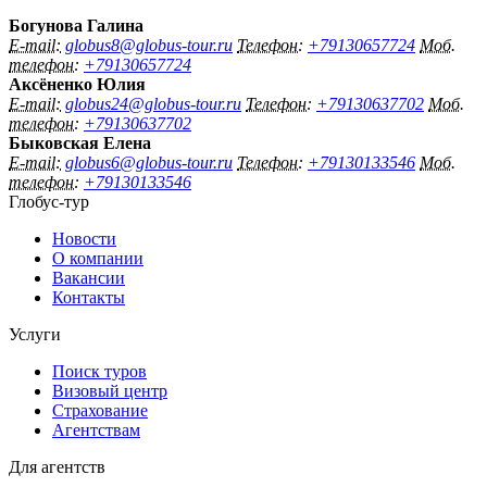
Богунова Галина
E-mail:
globus8@globus-tour.ru
Телефон:
+79130657724
Моб.
телефон:
+79130657724
Аксёненко Юлия
E-mail:
globus24@globus-tour.ru
Телефон:
+79130637702
Моб.
телефон:
+79130637702
Быковская Елена
E-mail:
globus6@globus-tour.ru
Телефон:
+79130133546
Моб.
телефон:
+79130133546
Глобус-тур
Новости
О компании
Вакансии
Контакты
Услуги
Поиск туров
Визовый центр
Страхование
Агентствам
Для агентств