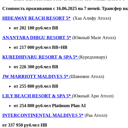
Стоимость проживания с 16.06.2025 на 7 ночей. Трансфер в
HIDEAWAY BEACH RESORT 5*
(Хаа Алифу Атолл)
от 202 100 руб.чел BB
ANANTARA DHIGU RESORT 5*
(Южный Мале Атолл)
от 217 000 руб.чел BB=HB
KUREDHIVARU RESORT & SPA 5*
(Куредхивару)
от 226 300 руб.чел BB
JW MARRIOTT MALDIVES 5*
(Шавияни Атолл)
от 255 800 руб.чел BB
LILY BEACH RESORT & SPA 5*
(Южный Ари Атолл)
от 254 800 руб.чел Platinum Plan AI
INTERCONTINENTAL MALDIVES 5*
(Раа Атолл)
от 337 950 руб.чел HB