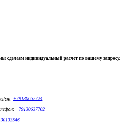
мы сделаем индивидуальный расчет по вашему запросу.
лефон:
+79130657724
елефон:
+79130637702
30133546