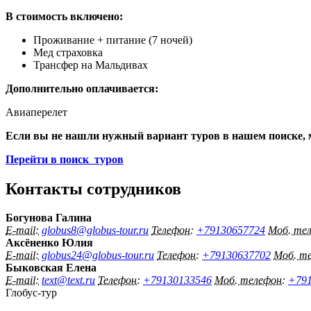
В стоимость включено:
Проживание + питание (7 ночей)
Мед страховка
Трансфер на Мальдивах
Дополнительно оплачивается:
Авиаперелет
Если вы не нашли нужный вариант туров в нашем поиске, 
Перейти в поиск туров
Контакты сотрудников
Богунова Галина
E-mail:
globus8@globus-tour.ru
Телефон:
+79130657724
Моб. те
Аксёненко Юлия
E-mail:
globus24@globus-tour.ru
Телефон:
+79130637702
Моб. т
Быковская Елена
E-mail:
text@text.ru
Телефон:
+79130133546
Моб. телефон:
+791
Глобус-тур