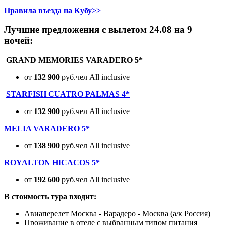
Правила въезда на Кубу>>
Лучшие предложения с вылетом 24.08 на 9
ночей:
GRAND MEMORIES VARADERO 5*
от
132 900
руб.чел All inclusive
STARFISH CUATRO PALMAS 4*
от
132 900
руб.чел All inclusive
MELIA VARADERO 5*
от
138 900
руб.чел All inclusive
ROYALTON HICACOS 5*
от
192 600
руб.чел All inclusive
В стоимость тура входит:
Авиаперелет Москва - Варадеро - Москва (а/к Россия)
Проживание в отеле с выбранным типом питания