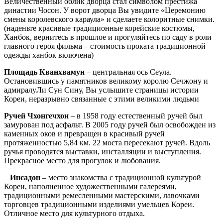
Величественный облик дворца стал символом престижа
династии Чосон. У ворот дворца Вы увидите «Церемонию
смены королевского караула» и сделаете колоритные снимки.
(наденьте красивые традиционные корейские костюмы,
Ханбок, вернитесь в прошлое и прогуляйтесь по саду в роли
главного героя фильма – стоимость проката традиционной
одежды ханбок включена)
Площадь Кванхвамун
– центральная ось Сеула.
Остановившись у памятников великому королю Сечжону и
адмиралуЛи Сун Сину, Вы услышите страницы истории
Кореи, неразрывно связанные с этими великими людьми
Ручей Чхонгечхон
– в 1958 году естественный ручей был
замурован под асфальт. В 2005 году ручей был освобожден из
каменных оков и превращен в красивый ручей
протяженностью 5,84 км. 22 моста пересекают ручей. Вдоль
ручья проводятся выставки, инсталляции и выступления.
Прекрасное место для прогулок и любования.
Инсадон
– место знакомства с традиционной культурой
Кореи, наполненное художественными галереями,
традиционными ремесленными мастерскими, лавочками
торговцев традиционными изделиями умельцев Кореи.
Отличное место для культурного отдыха.