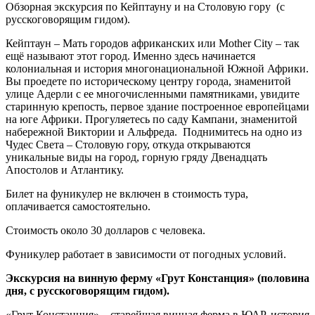
Обзорная экскурсия по Кейптауну и на Столовую гору (с
русскоговорящим гидом).
Кейптаун – Мать городов африканских или Mother City – так
ещё называют этот город. Именно здесь начинается
колониальная и история многонациональной Южной Африки.
Вы проедете по историческому центру города, знаменитой
улице Адерли с ее многочисленными памятниками, увидите
старинную крепость, первое здание построенное европейцами
на юге Африки. Прогуляетесь по саду Кампани, знаменитой
набережной Виктории и Альфреда. Поднимитесь на одно из
Чудес Света – Столовую гору, откуда открываются
уникальные виды на город, горную гряду Двенадцать
Апостолов и Атлантику.
Билет на фуникулер не включен в стоимость тура,
оплачивается самостоятельно.
Стоимость около 30 долларов с человека.
Фуникулер работает в зависимости от погодных условий.
Экскурсия на винную ферму «Грут Констанция» (половина
дня, с русскоговорящим гидом).
«Грут Констанция» – старейшая винная ферма в ЮАР, история