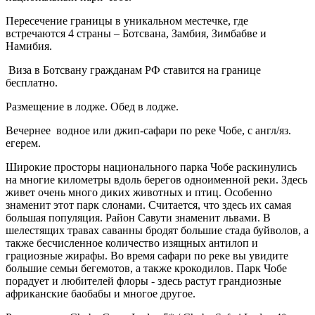
Пересечение границы в уникальном местечке, где
встречаются 4 страны – Ботсвана, Замбия, Зимбабве и
Намибия.
Виза в Ботсвану гражданам РФ ставится на границе
бесплатно.
Размещение в лодже. Обед в лодже.
Вечернее водное или джип-сафари по реке Чобе, с англ/яз.
егерем.
Широкие просторы национального парка Чобе раскинулись
на многие километры вдоль берегов одноименной реки. Здесь
живет очень много диких животных и птиц. Особенно
знаменит этот парк слонами. Считается, что здесь их самая
большая популяция. Район Савути знаменит львами. В
шелестящих травах саванны бродят большие стада буйволов, а
также бесчисленное количество изящных антилоп и
грациозные жирафы. Во время сафари по реке вы увидите
большие семьи бегемотов, а также крокодилов. Парк Чобе
порадует и любителей флоры - здесь растут грандиозные
африканские баобабы и многое другое.