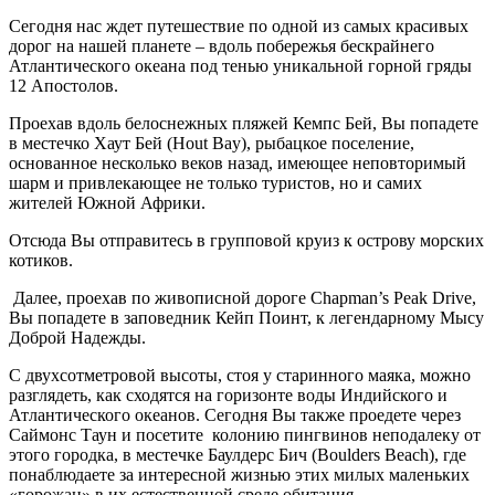
Сегодня нас ждет путешествие по одной из самых красивых
дорог на нашей планете – вдоль побережья бескрайнего
Атлантического океана под тенью уникальной горной гряды
12 Апостолов.
Проехав вдоль белоснежных пляжей Кемпс Бей, Вы попадете
в местечко Хаут Бей (Hout Bay), рыбацкое поселение,
основанное несколько веков назад, имеющее неповторимый
шарм и привлекающее не только туристов, но и самих
жителей Южной Африки.
Отсюда Вы отправитесь в групповой круиз к острову морских
котиков.
Далее, проехав по живописной дороге Chapman’s Peak Drive,
Вы попадете в заповедник Кейп Поинт, к легендарному Мысу
Доброй Надежды.
С двухсотметровой высоты, стоя у старинного маяка, можно
разглядеть, как сходятся на горизонте воды Индийского и
Атлантического океанов. Сегодня Вы также проедете через
Саймонс Таун и посетите колонию пингвинов неподалеку от
этого городка, в местечке Баулдерс Бич (Boulders Beach), где
понаблюдаете за интересной жизнью этих милых маленьких
«горожан» в их естественной среде обитания.