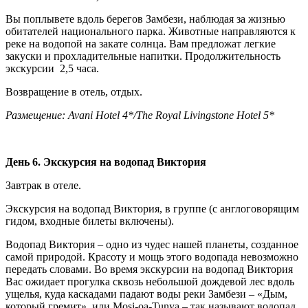
Вы поплывете вдоль берегов Замбези, наблюдая за жизнью
обитателей национального парка. Животные направляются к
реке на водопой на закате солнца. Вам предложат легкие
закуски и прохладительные напитки. Продолжительность
экскурсии 2,5 часа.
Возвращение в отель, отдых.
Размещение: Avani Hotel 4*/The Royal Livingstone Hotel 5*
День 6. Экскурсия на водопад Виктория
Завтрак в отеле.
Экскурсия на водопад Виктория, в группе (с англоговорящим
гидом, входные билеты включены).
Водопад Виктория – одно из чудес нашей планеты, созданное
самой природой. Красоту и мощь этого водопада невозможно
передать словами. Во время экскурсии на водопад Виктория
Вас ожидает прогулка сквозь небольшой дождевой лес вдоль
ущелья, куда каскадами падают воды реки Замбези – «Дым,
который гремит» или Mosi-oa-Tunya – так называют водопад