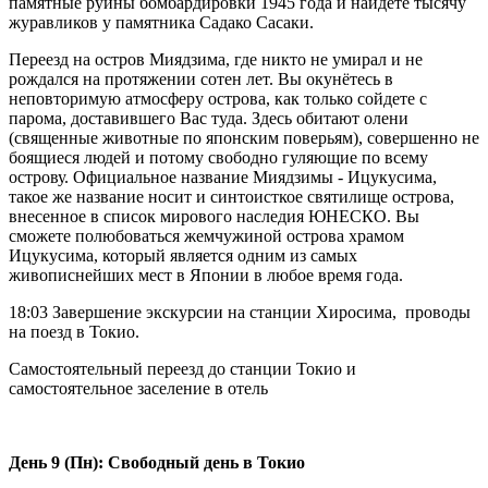
памятные руины бомбардировки 1945 года и найдете тысячу
журавликов у памятника Садако Сасаки.
Переезд на остров Миядзима, где никто не умирал и не
рождался на протяжении сотен лет. Вы окунётесь в
неповторимую атмосферу острова, как только сойдете с
парома, доставившего Вас туда. Здесь обитают олени
(священные животные по японским поверьям), совершенно не
боящиеся людей и потому свободно гуляющие по всему
острову. Официальное название Миядзимы - Ицукусима,
такое же название носит и синтоисткое святилище острова,
внесенное в список мирового наследия ЮНЕСКО. Вы
сможете полюбоваться жемчужиной острова храмом
Ицукусима, который является одним из самых
живописнейших мест в Японии в любое время года.
18:03 Завершение экскурсии на станции Хиросима, проводы
на поезд в Токио.
Самостоятельный переезд до станции Токио и
самостоятельное заселение в отель
День 9 (Пн): Свободный день в Токио