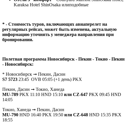
Karaksa Hotel ShinOsaka илиподобные
* - Стоимость туров, включающих авиаперелет на
регулярных рейсах, может быть изменена, актуальную
информацию уточнять у менеджера направления при
бронировании.
Полетная программа Новосибирск - Пекин - Токио - Пекин
- Новосибирск:
* Новосибирск ➞ Пекин, Дасин
S7 5723
23:45 OVB 05:05 (+1 день) PKX
Пекин, Дасин ➞ Токио, Ханеда
MU-789
PKX 11:10 HND 15:10
или
CZ-647
PKX 09:45 HND
14:05
Токио, Ханеда ➞ Пекин, Дасин
MU-790
HND 16:40 PKX 19:50
или
CZ-648
HND 15:35 PKX
18:55