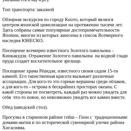
Тип транспорта: заказной
Обзорная экскурсия по городу Киото, который являлся
центром японской цивилизации на протяжении тысячи лет.
Здесь собраны самые популярные достопримечательности
Японии, многие из которых занесены в список Всемирного
наследия ЮНЕСКО.
Посещение всемирно известного Золотого павильона –
Кинкакудзи. Отражение Золотого павильона на водной глади
пруда создает восхитительное зрелище.
Посещение храма Рёандзи, известного своим садом 15-ти
камней. Его таинственная красота вызывает различные
ассоциации. Для кого-то это горные вершины среди облаков,
а для кого-то - острова в бескрайних просторах океана. С
какой стороны не посмотреть, каждый раз можно увидеть для
себя что-то новое, но невозможно увидеть все камни вместе.
Обед (шведский стол).
Прогулка в старинном районе гейш – Гион с традиционными
домами-матия и по исторической сувенирной улочке района
Хигасияма.