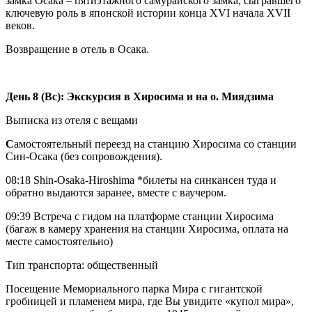
замка Осака – пятиэтажного самурайского замка, сыгравшего
ключевую роль в японской истории конца XVI начала XVII
веков.
Возвращение в отель в Осака.
День 8 (Вс): Экскурсия в Хиросима и на о. Миядзима
Выписка из отеля с вещами
С
амостоятельный переезд на станцию Хиросима со станции
Син-Осака (без сопровождения).
08:18 Shin-Osaka-Hiroshima *билеты на синкансен туда и
обратно выдаются заранее, вместе с ваучером.
09:39 Встреча с гидом на платформе станции Хиросима
(багаж в камеру хранения на станции Хиросима, оплата на
месте самостоятельно)
Тип транспорта: общественный
Посещение Мемориального парка Мира с гигантской
гробницей и пламенем мира, где Вы увидите «купол мира»,