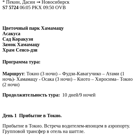
* Пекин, Дасин ➞ Новосибирск
S7 5724
06:05 PKX 09:50 OVB
Цветочный парк Хамамацу
Асакуса
Сад Коракуэн
Замок Хамамацу
Храм Сенсо-дзи
Программа тура:
Маршрут
: Токио (3 ночи) – Фудзи-Кавагучико – Атами (1
ночь)- Хамамацу - Осака (3 ночи) – Киото – Хиросима– Токио
(2 ночи)
Продолжительность тура:
10 дней/9 ночей
День 1 Прибытие в Токио.
Прибытие в Токио. Встреча водителем-японцем в аэропорту.
Групповой трансфер в отель на шаттле.