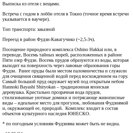
Выписка из отеля с вещами.
Встреча с гидом в лобби отеля в Токио (точное время встречи
указывается в ваучере).
Тип транспорта: заказной
Переезд в район Фудзи-Кавагучико (~2,5-3ч).
Посещение природного комплекса Oshino Hakkai или, в
переводе, Восемь тайных морей, расположенных в районе
Пяти озер Фудзи. Восемь прудов образуются из воды, которая
выходит на поверхность через лавовые образования горы
Фудзи. Ранее пруды были местом паломничества и служили
для очищения священной водой перед восхождением на гору.
Самый большой пруд окружает музей под открытым небом
Hannoki Bayashi Shiryokan – традиционная японская
деревушка. Кристально прозрачная вода прудов,
стилизованные уютные домики и потрясающе живописные
виды – идеальное место для прогулок, любования Фудзиямой
и, окружающей ее, природой. Комплекс входит в состав
объектов культурного наследия ЮНЕСКО.
* по погодным условиям Фудзияма может быть не видна.