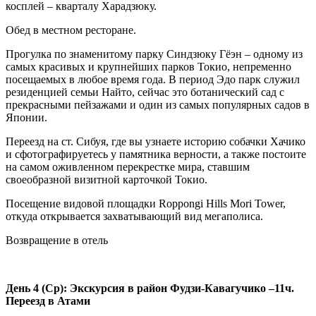
косплей – кварталу Харадзюку.
Обед в местном ресторане.
Прогулка по знаменитому парку Синдзюку Гёэн – одному из
самых красивых и крупнейших парков Токио, непременно
посещаемых в любое время года. В период Эдо парк служил
резиденцией семьи Найто, сейчас это ботанический сад с
прекрасными пейзажами и один из самых популярных садов в
Японии.
Переезд на ст. Сибуя, где вы узнаете историю собачки Хачико
и сфотографируетесь у памятника верности, а также постоите
на самом оживленном перекрестке мира, ставшим
своеобразной визитной карточкой Токио.
Посещение видовой площадки Roppongi Hills Mori Tower,
откуда открывается захватывающий вид мегаполиса.
Возвращение в отель
День 4 (Ср): Экскурсия в район Фудзи-Кавагучико –11ч.
Переезд в Атами