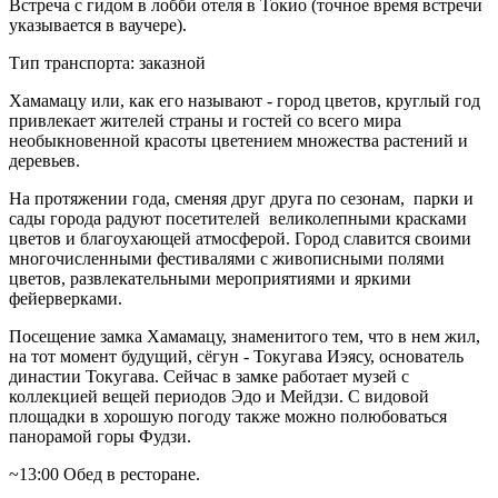
Встреча с гидом в лобби отеля в Токио (точное время встречи
указывается в ваучере).
Тип транспорта: заказной
Хамамацу или, как его называют - город цветов, круглый год
привлекает жителей страны и гостей со всего мира
необыкновенной красоты цветением множества растений и
деревьев.
На протяжении года, сменяя друг друга по сезонам, парки и
сады города радуют посетителей великолепными красками
цветов и благоухающей атмосферой. Город славится своими
многочисленными фестивалями с живописными полями
цветов, развлекательными мероприятиями и яркими
фейерверками.
Посещение замка Хамамацу, знаменитого тем, что в нем жил,
на тот момент будущий, сёгун - Токугава Иэясу, основатель
династии Токугава. Сейчас в замке работает музей с
коллекцией вещей периодов Эдо и Мейдзи. С видовой
площадки в хорошую погоду также можно полюбоваться
панорамой горы Фудзи.
~13:00 Обед в ресторане.