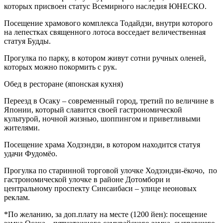
которых присвоен статус Всемирного наследия ЮНЕСКО.
Посещение храмового комплекса Тодайдзи, внутри которого
на лепестках священного лотоса восседает величественная
статуя Будды.
Прогулка по парку, в котором живут сотни ручных оленей,
которых можно покормить с рук.
Обед в ресторане (японская кухня)
Переезд в Осаку – современный город, третий по величине в
Японии, который славится своей гастрономической
культурой, ночной жизнью, шоппингом и приветливыми
жителями.
Посещение храма Ходзэндзи, в котором находится статуя
удачи Фудомёо.
Прогулка по старинной торговой улочке Ходзэндзи-ёкочо, по
гастрономической улочке в районе Дотомбори и
центральному проспекту Синсаибаси – улице неоновых
реклам.
*По желанию, за доп.плату на месте (1200 йен): посещение