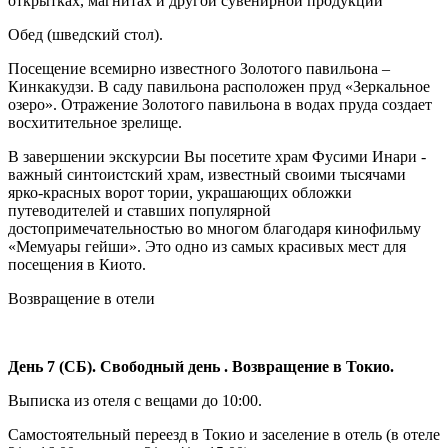
открытках, магнитах и другой сувенирной продукции
Обед (шведский стол).
Посещение всемирно известного Золотого павильона –
Кинкакудзи. В саду павильона расположен пруд «Зеркальное
озеро». Отражение Золотого павильона в водах пруда создает
восхитительное зрелище.
В завершении экскурсии Вы посетите храм Фусими Инари -
важный синтоистский храм, известный своими тысячами
ярко-красных ворот тории, украшающих обложки
путеводителей и ставших популярной
достопримечательностью во многом благодаря кинофильму
«Мемуары гейши». Это одно из самых красивых мест для
посещения в Киото.
Возвращение в отели
День 7 (СБ). Свободный день . Возвращение в Токио.
Выписка из отеля с вещами до 10:00.
Самостоятельный переезд в Токио и заселение в отель (в отеле