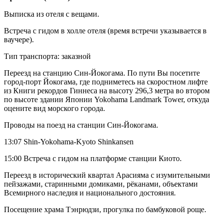
Выписка из отеля с вещами.
Встреча с гидом в холле отеля (время встречи указывается в
ваучере).
Тип транспорта: заказной
Переезд на станцию Син-Йокогама. По пути Вы посетите
город-порт Йокогама, где подниметесь на скоростном лифте
из Книги рекордов Гиннеса на высоту 296,3 метра во втором
по высоте здании Японии Yokohama Landmark Tower, откуда
оцените вид морского города.
Проводы на поезд на станции Син-Йокогама.
13:07 Shin-Yokohama-Kyoto Shinkansen
15:00 Встреча с гидом на платформе станции Киото.
Переезд в исторический квартал Арасияма с изумительными
пейзажами, старинными домиками, рёканами, объектами
Всемирного наследия и национального достояния.
Посещение храма Тэнрюдзи, прогулка по бамбуковой роще.