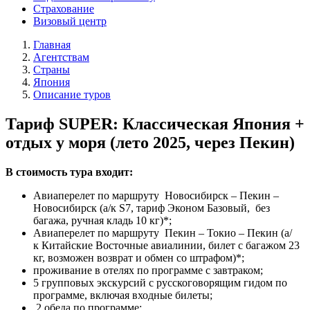
Страхование
Визовый центр
Главная
Агентствам
Страны
Япония
Описание туров
Тариф SUPER: Классическая Япония +
отдых у моря (лето 2025, через Пекин)
В стоимость тура входит:
Авиаперелет по маршруту Новосибирск – Пекин –
Новосибирск (а/к S7, тариф Эконом Базовый, без
багажа, ручная кладь 10 кг)*;
Авиаперелет по маршруту Пекин – Токио – Пекин (а/
к Китайские Восточные авиалинии, билет с багажом 23
кг, возможен возврат и обмен со штрафом)*;
проживание в отелях по программе с завтраком;
5 групповых экскурсий с русскоговорящим гидом по
программе, включая входные билеты;
2 обеда по программе;