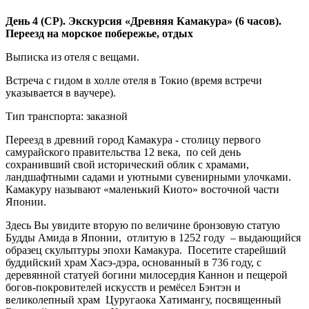
День 4 (СР). Экскурсия «Древняя Камакура» (6 часов).
Переезд на морское побережье, отдых
Выписка из отеля с вещами.
Встреча с гидом в холле отеля в Токио (время встречи
указывается в ваучере).
Тип транспорта: заказной
Переезд в древний город Камакура - столицу первого
самурайского правительства 12 века, по сей день
сохранивший свой исторический облик с храмами,
ландшафтными садами и уютными сувенирными улочками.
Камакуру называют «маленький Киото» восточной части
Японии.
Здесь Вы увидите вторую по величине бронзовую статую
Будды Амида в Японии, отлитую в 1252 году – выдающийся
образец скульптуры эпохи Камакура. Посетите старейший
буддийский храм Хасэ-дэра, основанный в 736 году, с
деревянной статуей богини милосердия Каннон и пещерой
богов-покровителей искусств и ремёсел Бэнтэн и
великолепный храм Цуругаока Хатимангу, посвященный