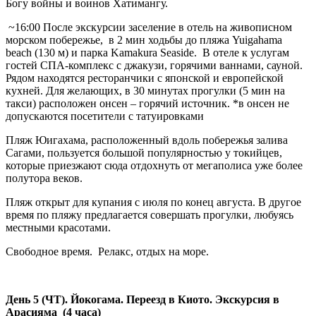
Богу войны и воинов Хатимангу.
~16:00 После экскурсии заселение в отель на живописном
морском побережье, в 2 мин ходьбы до пляжа Yuigahama
beach (130 м) и парка Kamakura Seaside. В отеле к услугам
гостей СПА-комплекс с джакузи, горячими ваннами, сауной.
Рядом находятся ресторанчики с японской и европейской
кухней. Для желающих, в 30 минутах прогулки (5 мин на
такси) расположен онсен – горячий источник. *в онсен не
допускаются посетители с татуировками
Пляж Юигахама, расположенный вдоль побережья залива
Сагами, пользуется большой популярностью у токийцев,
которые приезжают сюда отдохнуть от мегаполиса уже более
полутора веков.
Пляж открыт для купания с июля по конец августа. В другое
время по пляжу предлагается совершать прогулки, любуясь
местными красотами.
Свободное время. Релакс, отдых на море.
День 5 (ЧТ). Йокогама. Переезд в Киото. Экскурсия в
Арасияма (4 часа)