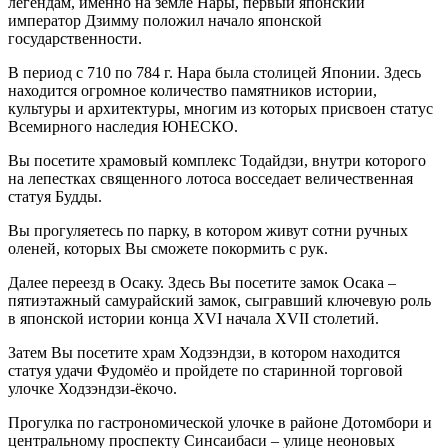
легендам, именно на земле Нары, первый японский
император Дзимму положил начало японской
государственности.
В период с 710 по 784 г. Нара была столицей Японии. Здесь
находится огромное количество памятников истории,
культуры и архитектуры, многим из которых присвоен статус
Всемирного наследия ЮНЕСКО.
Вы посетите храмовый комплекс Тодайдзи, внутри которого
на лепестках священного лотоса восседает величественная
статуя Будды.
Вы прогуляетесь по парку, в котором живут сотни ручных
оленей, которых Вы сможете покормить с рук.
Далее переезд в Осаку. Здесь Вы посетите замок Осака –
пятиэтажный самурайский замок, сыгравший ключевую роль
в японской истории конца XVI начала XVII столетий.
Затем Вы посетите храм Ходзэндзи, в котором находится
статуя удачи Фудомёо и пройдете по старинной торговой
улочке Ходзэндзи-ёкочо.
Прогулка по гастрономической улочке в районе Дотомбори и
центральному проспекту Синсаибаси – улице неоновых