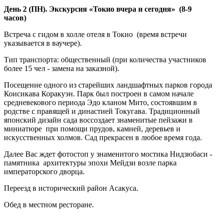
День 2 (ПН). Экскурсия «Токио вчера и сегодня» (8-9
часов)
Встреча с гидом в холле отеля в Токио (время встречи
указывается в ваучере).
Тип транспорта: общественный (при количества участников
более 15 чел - замена на заказной).
Посещение одного из старейших ландшафтных парков города
Коисикава Коракуэн. Парк был построен в самом начале
средневекового периода Эдо кланом Мито, состоявшим в
родстве с правящей и династией Токугава. Традиционный
японский дизайн сада воссоздает знаменитые пейзажи в
миниатюре при помощи прудов, камней, деревьев и
искусственных холмов. Сад прекрасен в любое время года.
Далее Вас ждет фотостоп у знаменитого мостика Нидзюбаси -
памятника архитектуры эпохи Мейдзи возле парка
императорского дворца.
Переезд в исторический район Асакуса.
Обед в местном ресторане.