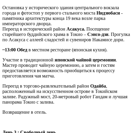
Остановка у исторического здания центрального вокзала
города и фотостоп у первого стального моста
Нидзюбаси
-
памятника архитектуры конца 19 века возле парка
императорского дворца.
Переезд в исторический район
Асакуса.
Посещение
старейшего буддийского храма в Токио –
Сэнсо-дзи
. Прогулка
по Асакуса с аллеей сладостей и сувениров Накамисе дори.
~13:00 Обед
в местном ресторане (японская кухня).
Участие в традиционной
японской чайной церемонии
.
Мастер проводит чайную церемонию, а затем и гостям
предоставляется возможность приобщиться к процессу
приготовления чая матча.
Переезд в торгово-развлекательный район
Одайба
,
расположенный на искусственном острове в Токийском
заливе. Радужный мост, 20-метровый робот Гандам и лучшая
панорама Токио с залива.
Возвращение в отель.
День 3 : Свободный день