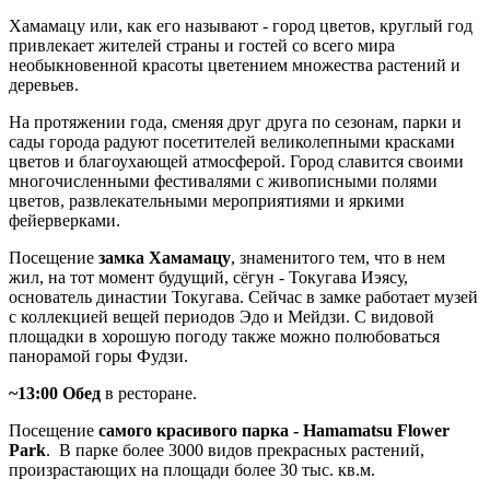
Хамамацу или, как его называют - город цветов, круглый год
привлекает жителей страны и гостей со всего мира
необыкновенной красоты цветением множества растений и
деревьев.
На протяжении года, сменяя друг друга по сезонам, парки и
сады города радуют посетителей великолепными красками
цветов и благоухающей атмосферой. Город славится своими
многочисленными фестивалями с живописными полями
цветов, развлекательными мероприятиями и яркими
фейерверками.
Посещение
замка Хамамацу
, знаменитого тем, что в нем
жил, на тот момент будущий, сёгун - Токугава Иэясу,
основатель династии Токугава. Сейчас в замке работает музей
с коллекцией вещей периодов Эдо и Мейдзи. С видовой
площадки в хорошую погоду также можно полюбоваться
панорамой горы Фудзи.
~13:00 Обед
в ресторане.
Посещение
самого красивого парка - Hamamatsu Flower
Park
. В парке более 3000 видов прекрасных растений,
произрастающих на площади более 30 тыс. кв.м.