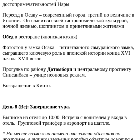
достопримечательностей Нары.
Переезд в Осаку – современный город, третий по величине в
Японии. Он славится своей гастрономической культурой,
ночной жизнью, шоппингом и приветливыми жителями.
Обед
в ресторане (японская кухня)
Фотостоп у замка Осака – пятиэтажного самурайского замка,
сыгравшего ключевую роль в японской истории конца XVI
начала XVII веков.
Прогулка по району
Дотомбори
и центральному проспекту
Синсаибаси – улице неоновых реклам.
Возвращение в Киото.
День 8 (Вс): Завершение тура.
Выписка из отеля до 10:00. Встреча с водителем у входа в
отель. Групповой трансфер в аэропорт на шаттле.
* На месте возможна отмена или замена объектов по
программе, а также изменение порядка объектов осмотра в