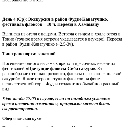
День 4 (Ср): Экскурсия в район Фудзи-Кавагучико,
фестиваль флоксов – 10 ч. Переезд в Хамамацу
Выписка из отеля с вещами. Встреча с гидом в холле отеля в
Токио (точное время встречи указывается в ваучере). Переезд
в район Фудзи-Кавагучико (~2,5-3ч).
Тип транспорта: заказной
Посещение одного из самых ярких и красочных весенних
фестивалей
«Цветущие флоксы Сиба сакура».
За
разнообразие оттенков розового, флоксы называют «полевой
сакурой». Яркое озеро цветущих флоксов на фоне
величественной горы Фудзи создают необычайно красивый
вид.
*для заезда 17.05 в случае, если по погодным условиям
время цветения изменится, программа может быть
скорректирована.
Обед
японская кухня.