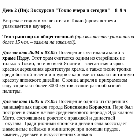
День 2 (Пн): Экскурсия "Токио вчера и сегодня" – 8–9 ч
Встреча с гидом в холле отеля в Токио (время встречи
указывается в ваучере).
Тип транспорта: общественный
(при количестве участников
более 15 чел.
–
замена на заказной).
Для заездов 26.04 и 03.05:
Посещение фестиваля азалий в
храме Нэдзу
. Этот храм считается одним из старейших не
только в Токио, но и во всей Японии – элегантная и ярко-
красная деревянная архитектура храма, а также тихие тропки
среди богатой зелени и прудов с карпами отражают истинную
красоту японского дизайна. С конца апреля в прихрамовом
саду зацветают более 3000 кустов азалии разнообразной
палитры.
Для заездов 10.05 и 17.05:
Посещение одного из старейших
ландшафтных парков города
Коисикава Коракуэн.
Парк был
построен в самом начале средневекового периода Эдо кланом
Мито, состоявшим в родстве с правящей и династией
Токугава. Традиционный японский дизайн сада воссоздает
знаменитые пейзажи в миниатюре при помощи прудов,
камней, деревьев и искусственных холмов