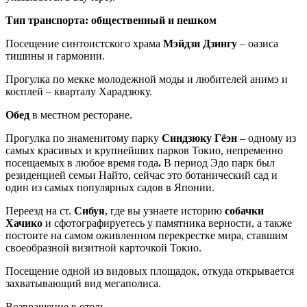
Тип транспорта: общественный и пешком
Посещение синтоистского храма
Мэйдзи Дзингу
– оазиса
тишины и гармонии.
Прогулка по мекке молодежной моды и любителей анимэ и
косплей – кварталу Харадзюку.
Обед
в местном ресторане.
Прогулка по знаменитому парку
Синдзюку Гёэн
– одному из
самых красивых и крупнейших парков Токио, непременно
посещаемых в любое время года
.
В период Эдо парк был
резиденцией семьи Найто, сейчас это ботанический сад и
один из самых популярных садов в Японии.
Переезд на ст.
Сибуя
, где вы узнаете историю
собачки
Хачико
и сфотографируетесь у памятника верности, а также
постоите на самом оживленном перекрестке мира, ставшим
своеобразной визитной карточкой Токио.
Посещение одной из видовых площадок, откуда открывается
захватывающий вид мегаполиса.
Возвращение в отель