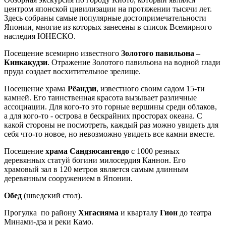
центром японской цивилизации на протяжении тысячи лет.
Здесь собраны самые популярные достопримечательности
Японии, многие из которых занесены в список Всемирного
наследия ЮНЕСКО.
Посещение всемирно известного
Золотого павильона –
Кинкакудзи
. Отражение Золотого павильона на водной глади
пруда создает восхитительное зрелище.
Посещение храма
Рёандзи
, известного своим садом 15-ти
камней. Его таинственная красота вызывает различные
ассоциации. Для кого-то это горные вершины среди облаков,
а для кого-то - острова в бескрайних просторах океана. С
какой стороны не посмотреть, каждый раз можно увидеть для
себя что-то новое, но невозможно увидеть все камни вместе.
Посещение
храма Сандзюсангендо
с 1000 резных
деревянных статуй богини милосердия Каннон. Его
храмовый зал в 120 метров является самым длинным
деревянным сооружением в Японии.
Обед
(шведский стол).
Прогулка по району
Хигасияма
и кварталу
Гион
до театра
Минами-дза и реки Камо.