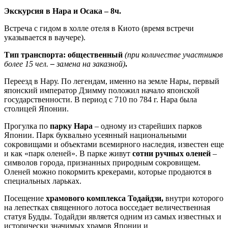
Экскурсия в Нара и Осака – 8ч.
Встреча с гидом в холле отеля в Киото (время встречи
указывается в ваучере).
Тип транспорта: общественный
(при количестве участников
более 15 чел.
–
замена на заказной)
.
Переезд в Нару. По легендам, именно на земле Нары, первый
японский император Дзимму положил начало японской
государственности. В период с 710 по 784 г. Нара была
столицей Японии.
Прогулка по
парку Нара
– одному из старейших парков
Японии. Парк буквально усеянный национальными
сокровищами и объектами всемирного наследия, известен еще
и как «парк оленей». В парке живут
сотни ручных оленей
–
символов города, признанных природным сокровищем.
Оленей можно покормить крекерами, которые продаются в
специальных ларьках.
Посещение
храмового комплекса Тодайдзи,
внутри которого
на лепестках священного лотоса восседает величественная
статуя Будды. Тодайдзи является одним из самых известных и
исторически значимых храмов Японии и