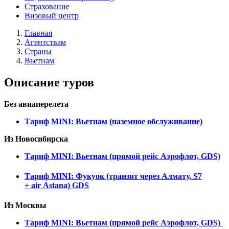
Страхование
Визовый центр
Главная
Агентствам
Страны
Вьетнам
Описание туров
Без авиаперелета
Тариф MINI: Вьетнам (наземное обслуживание)
Из Новосибирска
Тариф MINI: Вьетнам (прямой рейс Аэрофлот, GDS)
Тариф MINI: Фукуок (транзит через Алмату, S7
+ air Astana) GDS
Из Москвы
Тариф MINI: Вьетнам (прямой рейс Аэрофлот, GDS)