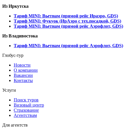
Из Иркутска
Тариф MINI: Вьетнам (прямой рейс Ираэро, GDS)
Тариф MINI: Фукуок (ИрАэро с тех.посадкой, GDS)
Тариф MINI: Вьетнам (прямой рейс Аэрофлот, GDS)
Из Владивостока
Тариф MINI: Вьетнам (прямой рейс Аэрофлот, GDS)
Глобус-тур
Новости
О компании
Вакансии
Контакты
Услуги
Поиск туров
Визовый центр
Страхование
Агентствам
Для агентств