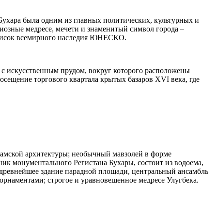
 Бухара была одним из главных политических, культурных и
иозные медресе, мечети и знаменитый символ города –
Список всемирного наследия ЮНЕСКО.
ы с искусственным прудом, вокруг которого расположены
сещение торгового квартала крытых базаров XVI века, где
ламской архитектуры; необычный мавзолей в форме
ик монументального Регистана Бухары, состоит из водоема,
; древнейшее здание парадной площади, центральный ансамбль
орнаментами; строгое и уравновешенное медресе Улугбека.