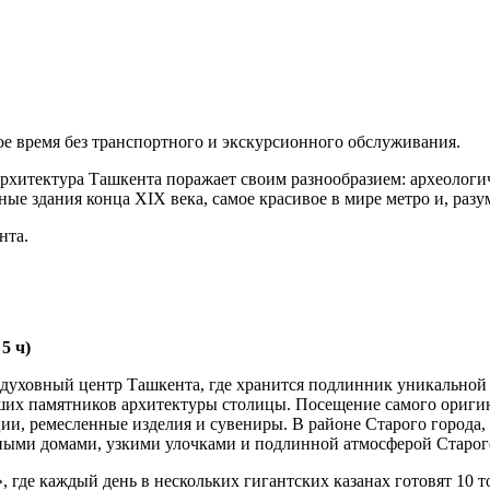
ное время без транспортного и экскурсионного обслуживания.
рхитектура Ташкента поражает своим разнообразием: археологи
ые здания конца XIX века, самое красивое в мире метро и, раз
нта.
5 ч)
 духовный центр Ташкента, где хранится подлинник уникальной
ших памятников архитектуры столицы. Посещение самого оригина
и, ремесленные изделия и сувениры. В районе Старого города
тными домами, узкими улочками и подлинной атмосферой Старо
 где каждый день в нескольких гигантских казанах готовят 10 