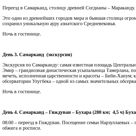
Переезд в Самарканд, столицу древней Согдианы – Мараканду.
Это один из древнейших городов мира и бывшая столица огром
сохранил уникальную ауру азиатского Средневековья.
Ночь в гостинице.
День 3. Самарканд (экскурсия)
Экскурсия по Самарканду: самая известная площадь Центральн
Эмир – грандиозная династическая усыпальница Тамерлана, п
мечеть, исполненная царственности и красоты – Биби-Ханум; 
обсерватории Улугбека – одной из самых значительных обсерва
Ночь в гостинице.
День 4. Самарканд – Гиждуван – Бухара (280 км; 4,5 ч) Буха
08:00 – переезд в Гиждуван. Посещение семьи Нарзуллаевых –
обжига и росписи.