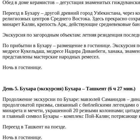
Обед в доме керамистов – дегустация знаменитых гиждуванск
Переезд в Бухару – другой древний город Узбекистана, через
религиозных центров Среднего Востока. Здесь прекрасно сохр
минарет Калян, крепость Арк, действующие средневековые ба
Экскурсия по загородным объектам: летняя резиденция послед
По прибытии в Бухару – размещение в гостинице. Экскурсия п
медресе Кукельдаш, медресе Надира Диванбеги, ханака, знаме
представлены мастерские народных ремесел.
Ночь в гостинице.
День 5. Бухара (экскурсия) Бухара – Ташкент (6 ч 27 мин.)
Продолжение экскурсии по Бухаре: мавзолей Саманидов – дин
продолговатой призмы, связанный с библейскими легендами о 
минарета и мечети, украшенной 20 резными колоннами; цитаде
и главный символ Бухары – комплекс Пой-Калян; потрясающе к
Переезд в Ташкент на поезде.
Ночь в гостинице.