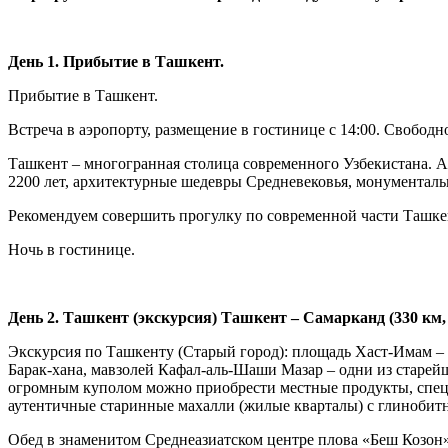
День 1. Прибытие в Ташкент.
Прибытие в Ташкент.
Встреча в аэропорту, размещение в гостинице с 14:00. Свобод
Ташкент – многогранная столица современного Узбекистана. А
2200 лет, архитектурные шедевры Средневековья, монументальн
Рекомендуем совершить прогулку по современной части Ташке
Ночь в гостинице.
День 2. Ташкент (экскурсия) Ташкент – Самарканд (330 км, 
Экскурсия по Ташкенту (Старый город): площадь Хаст-Имам –
Барак-хана, мавзолей Кафал-аль-Шаши Мазар – одни из старей
огромным куполом можно приобрести местные продукты, специ
аутентичные старинные махалли (жилые кварталы) с глиноби
Обед в знаменитом Среднеазиатском центре плова «Беш Козон»,