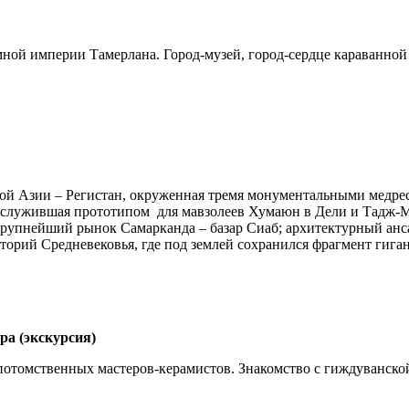
ной империи Тамерлана. Город-музей, город-сердце караванной
ой Азии – Регистан, окруженная тремя монументальными медрес
ослужившая прототипом для мавзолеев Хумаюн в Дели и Тадж-Ма
крупнейший рынок Самарканда – базар Сиаб; архитектурный анса
торий Средневековья, где под землей сохранился фрагмент гиган
ра (экскурсия)
 потомственных мастеров-керамистов. Знакомство с гиждуванско