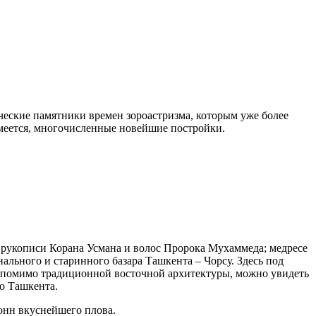
ческие памятники времен зороастризма, которым уже более
умеется, многочисленные новейшие постройки.
 рукописи Корана Усмана и волос Пророка Мухаммеда; медресе
льного и старинного базара Ташкента – Чорсу. Здесь под
, помимо традиционной восточной архитектуры, можно увидеть
го Ташкента.
тонн вкуснейшего плова.