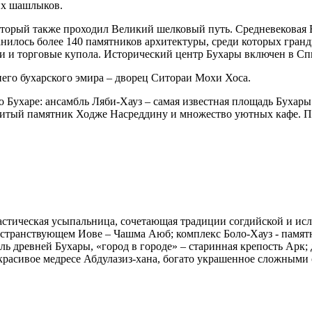
их шашлыков.
 который также проходил Великий шелковый путь. Средневековая
анилось более 140 памятников архитектуры, среди которых гранд
ни и торговые купола. Исторический центр Бухары включен в 
него бухарского эмира – дворец Ситораи Мохи Хоса.
о Бухаре: ансамбль Ляби-Хауз – самая известная площадь Бухар
нитый памятник Ходже Насреддину и множество уютных кафе. По
астическая усыпальница, сочетающая традиции согдийской и ис
странствующем Иове – Чашма Аюб; комплекс Боло-Хауз - памятн
ль древней Бухары, «город в городе» – старинная крепость Арк
расивое медресе Абдулазиз-хана, богато украшенное сложными 