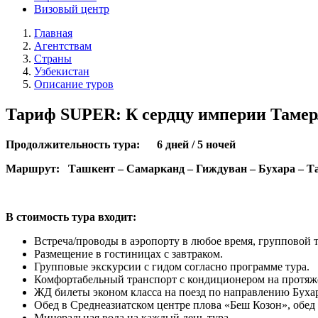
Визовый центр
Главная
Агентствам
Страны
Узбекистан
Описание туров
Тариф SUPER: К сердцу империи Тамерл
Продолжительность тура: 6 дней / 5 ночей
Маршрут: Ташкент – Самарканд – Гиждуван – Бухара – Т
В стоимость тура входит:
Встреча/проводы в аэропорту в любое время, групповой т
Размещение в гостиницах с завтраком.
Групповые экскурсии с гидом согласно программе тура.
Комфортабельный транспорт с кондиционером на протяже
ЖД билеты эконом класса на поезд по направлению Бухар
Обед в Среднеазиатском центре плова «Беш Козон», обед
Минеральная вода на каждый день тура.