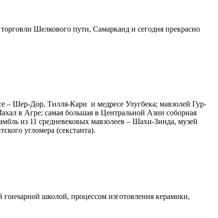
 торговли Шелкового пути, Самарканд и сегодня прекрасно
е – Шер-Дор, Тилля-Кари и медресе Улугбека; мавзолей Гур-
хал в Агре; самая большая в Центральной Азии соборная
мбль из 11 средневековых мавзолеев – Шахи-Зинда, музей
тского угломера (секстанта).
й гончарной школой, процессом изготовления керамики,