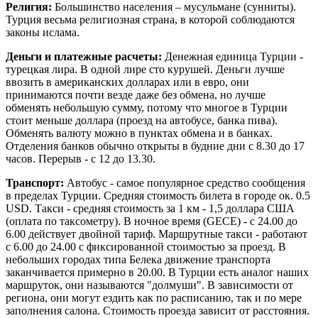
Религия:
Большинство населения – мусульмане (сунниты).
Турция весьма религиозная страна, в которой соблюдаются
законы ислама.
Деньги и платежные расчеты:
Денежная единица Турции -
турецкая лира. В одной лире сто курушей. Деньги лучше
ввозить в американских долларах или в евро, они
принимаются почти везде даже без обмена, но лучше
обменять небольшую сумму, потому что многое в Турции
стоит меньше доллара (проезд на автобусе, банка пива).
Обменять валюту можно в пунктах обмена и в банках.
Отделения банков обычно открыты в будние дни с 8.30 до 17
часов. Перерыв - с 12 до 13.30.
Транспорт:
Автобус - самое популярное средство сообщения
в пределах Турции. Средняя стоимость билета в городе ок. 0.5
USD. Такси - средняя стоимость за 1 км - 1,5 доллара США
(оплата по таксометру). В ночное время (GECE) - с 24.00 до
6.00 действует двойной тариф. Маршрутные такси - работают
с 6.00 до 24.00 с фиксированной стоимостью за проезд. В
небольших городах типа Белека движение транспорта
заканчивается примерно в 20.00. В Турции есть аналог наших
маршруток, они называются "долмуши". В зависимости от
региона, они могут ездить как по расписанию, так и по мере
заполнения салона. Стоимость проезда зависит от расстояния.