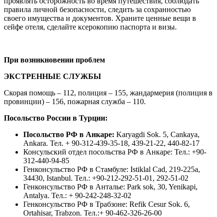
проявлять осторожность во время путешествия, соблюдать
правила личной безопасности, следить за сохранностью
своего имущества и документов. Храните ценные вещи в
сейфе отеля, сделайте ксерокопию паспорта и визы.
При возникновении проблем
ЭКСТРЕННЫЕ СЛУЖБЫ
Скорая помощь – 112, полиция – 155, жандармерия (полиция в
провинции) – 156, пожарная служба – 110.
Посольство России в Турции:
Посольство РФ в Анкаре:
Karyagdi Sok. 5, Cankaya,
Ankara. Тел. + 90-312-439-35-18, 439-21-22, 440-82-17
Консульский отдел посольства РФ в Анкаре: Тел.: +90-
312-440-94-85
Генконсульство РФ в Стамбуле: Istiklal Cad, 219-225a,
34430, Istanbul. Тел.: +90-212-292-51-01, 292-51-02
Генконсульство РФ в Анталье: Park sok, 30, Yenikapi,
Antalya. Тел.: + 90-242-248-32-02
Генконсульство РФ в Трабзоне: Refik Cesur Sok. 6,
Ortahisar, Trabzon. Тел.:+ 90-462-326-26-00