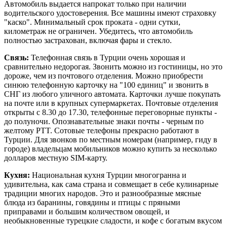
Автомобиль выдается напрокат только при наличии
водительского удостоверения. Все машины имеют страховку
"каско". Минимальный срок проката - одни сутки,
километраж не ограничен. Убедитесь, что автомобиль
полностью застрахован, включая фары и стекло.
Связь:
Телефонная связь в Турции очень хорошая и
сравнительно недорогая. Звонить можно из гостиницы, но это
дороже, чем из почтового отделения. Можно приобрести
синюю телефонную карточку на "100 единиц" и звонить в
СНГ из любого уличного автомата. Карточки лучше покупать
на почте или в крупных супермаркетах. Почтовые отделения
открыты с 8.30 до 17.30, телефонные переговорные пункты -
до полуночи. Опознавательные знаки почты - черным по
желтому PTT. Сотовые телефоны прекрасно работают в
Турции. Для звонков по местным номерам (например, гиду в
городе) владельцам мобильников можно купить за несколько
долларов местную SIM-карту.
Кухня:
Национальная кухня Турции многогранна и
удивительна, как сама страна и совмещает в себе кулинарные
традиции многих народов. Это и разнообразные мясные
блюда из баранины, говядины и птицы с пряными
приправами и большим количеством овощей, и
необыкновенные турецкие сладости, и кофе с богатым вкусом