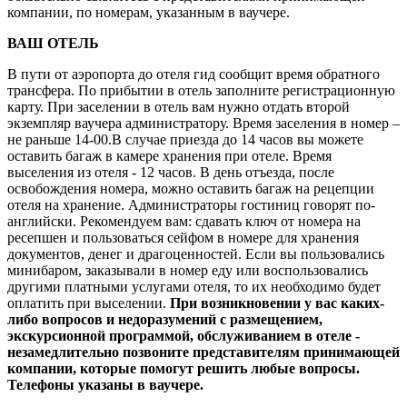
компании, по номерам, указанным в ваучере.
ВАШ ОТЕЛЬ
В пути от аэропорта до отеля гид сообщит время обратного
трансфера. По прибытии в отель заполните регистрационную
карту. При заселении в отель вам нужно отдать второй
экземпляр ваучера администратору. Время заселения в номер –
не раньше 14-00.В случае приезда до 14 часов вы можете
оставить багаж в камере хранения при отеле. Время
выселения из отеля - 12 часов. В день отъезда, после
освобождения номера, можно оставить багаж на рецепции
отеля на хранение. Администраторы гостиниц говорят по-
английски. Рекомендуем вам: сдавать ключ от номера на
ресепшен и пользоваться сейфом в номере для хранения
документов, денег и драгоценностей. Если вы пользовались
минибаром, заказывали в номер еду или воспользовались
другими платными услугами отеля, то их необходимо будет
оплатить при выселении.
При возникновении у вас каких-
либо вопросов и недоразумений с размещением,
экскурсионной программой, обслуживанием в отеле -
незамедлительно позвоните представителям принимающей
компании, которые помогут решить любые вопросы.
Телефоны указаны в ваучере.