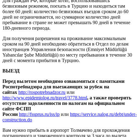
Для граждан РФ, которые хотят, воспользовавшись
безвизовым режимом, поехать в Турцию и находиться там
более 60 дней: количество безвизовых въездов сроком до 60
дней не ограничивается, но суммарное количество дней
пребывание в стране не может превышать 90 дней в течение
180-дневного периода.
Для получения разрешения на проживание максимальным
сроком на 90 дней необходимо обратиться в Отдел по делам
иностранцев Управления безопасности (Emniyet Müdürlüğü
Yabancılar Şube Müdürlüğü) по месту пребывания в течение 30
дней с момента прибытия в Турцию.
ВЫЕЗД
Перед вылетом необходимо ознакомиться с памятками
Роспотребнадзора для выезжающих за рубеж на
сайтах
http://rospotrebnadzor.ru
или
http://www.epidemiolog.ru/travel/3778.html
, а также проверить
отсутствие задолженности по налогам на официальном
сайте ФСПП
России
http://fssprus.ru/iss/ip
или
https://service.nalog.ru/debt/under-
construction.do
Вам нужно прибыть в аэропорт Толмачево для прохождения
пограничного и таможенного контроля за 3 часа до вылета