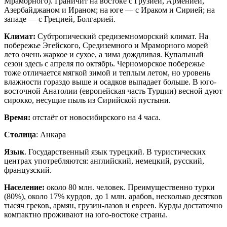
Мраморного). Граничит на востоке с Грузией, Арменией,
Азербайджаном и Ираном; на юге — с Ираком и Сирией; на
западе — с Грецией, Болгарией.
Климат:
Субтропический средиземноморский климат. На
побережье Эгейского, Средиземного и Мраморного морей
лето очень жаркое и сухое, а зима дождливая. Купальный
сезон здесь с апреля по октябрь. Черноморское побережье
тоже отличается мягкой зимой и теплым летом, но уровень
влажности гораздо выше и осадков выпадает больше. В юго-
восточной Анатолии (европейская часть Турции) весной дуют
сирокко, несущие пыль из Сирийской пустыни.
Время:
отстаёт от новосибирского на 4 часа.
Столица
: Анкара
Язык
. Государственный язык турецкий. В туристических
центрах употребляются: английский, немецкий, русский,
французский.
Население:
около 80 млн. человек. Преимущественно турки
(80%), около 17% курдов, до 1 млн. арабов, несколько десятков
тысяч греков, армян, грузин-лазов и евреев. Курды достаточно
компактно проживают на юго-востоке страны.