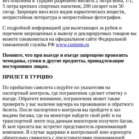
Без пошлины в Турцию разрешено ввозить 2 литра вина, 1-1,
5 ли­тра крепких спиртных напитков, 200 сигарет или 50
сигар. Запре­щен ввоз всех видов наркотических веществ,
непристойная лите­ратура и непристойные фотографии.
С подробной информацией для вылетающих за рубеж и
перечнем запрещенных к вывозу и декларируемых товаров вы
можете ознакомиться на официальном сайте Федеральной
таможенной службы РФ
www.customs.ru
Помните, что при выезде и въезде запрещено провозить
чемоданы, сумки и другие предметы, принадлежащие
посторонним лицам.
ПРИЛЕТ В ТУРЦИЮ
По прибытию самолета следуйте по указателям на
паспортный контроль, где пограничник сделает отметку о
въезде. Обратите внимание, пограничник может также
проверить у вас наличие ваучера на проживание и обратного
билета. После паспортного контроля вы пройдете в зал
выдачи багажа, где на мониторе найдете свой рейс и на
транспортной ленте под данным монитором получите багаж.
В зале прилета вас встретит представитель принимающей
компании. В случае задержки в контрольной зоне аэропорта
обязательно свяжитесь с представителями принимающей