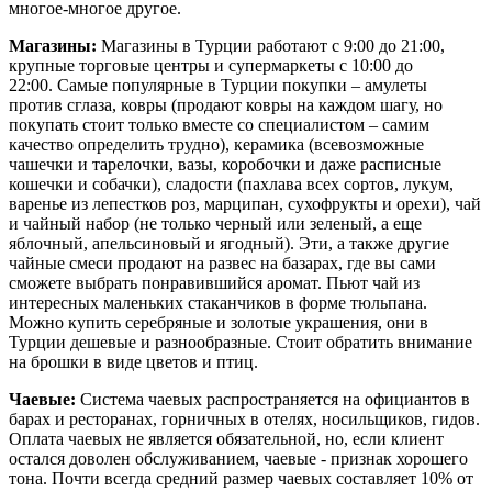
многое-многое другое.
Магазины:
Магазины в Турции работают с 9:00 до 21:00,
крупные торговые центры и супермаркеты с 10:00 до
22:00. Самые популярные в Турции покупки – амулеты
против сглаза, ковры (продают ковры на каждом шагу, но
покупать стоит только вместе со специалистом – самим
качество определить трудно), керамика (всевозможные
чашечки и тарелочки, вазы, коробочки и даже расписные
кошечки и собачки), сладости (пахлава всех сортов, лукум,
варенье из лепестков роз, марципан, сухофрукты и орехи), чай
и чайный набор (не только черный или зеленый, а еще
яблочный, апельсиновый и ягодный). Эти, а также другие
чайные смеси продают на развес на базарах, где вы сами
сможете выбрать понравившийся аромат. Пьют чай из
интересных маленьких стаканчиков в форме тюльпана.
Можно купить серебряные и золотые украшения, они в
Турции дешевые и разнообразные. Стоит обратить внимание
на брошки в виде цветов и птиц.
Чаевые:
Система чаевых распространяется на официантов в
барах и ресторанах, горничных в отелях, носильщиков, гидов.
Оплата чаевых не является обязательной, но, если клиент
остался доволен обслуживанием, чаевые - признак хорошего
тона. Почти всегда средний размер чаевых составляет 10% от