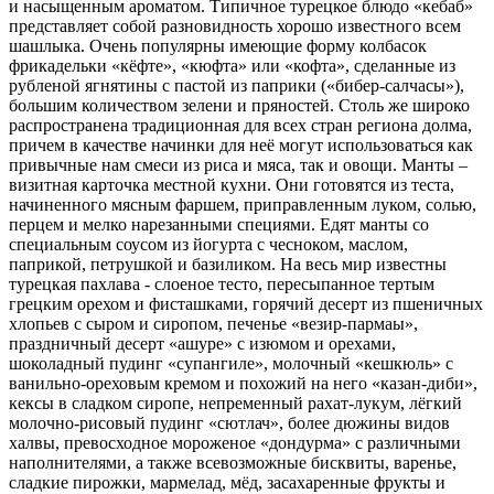
и насыщенным ароматом. Типичное турецкое блюдо «кебаб»
представляет собой разновидность хорошо известного всем
шашлыка. Очень популярны имеющие форму колбасок
фрикадельки «кёфте», «кюфта» или «кофта», сделанные из
рубленой ягнятины с пастой из паприки («бибер-салчасы»),
большим количеством зелени и пряностей. Столь же широко
распространена традиционная для всех стран региона долма,
причем в качестве начинки для неё могут использоваться как
привычные нам смеси из риса и мяса, так и овощи. Манты –
визитная карточка местной кухни. Они готовятся из теста,
начиненного мясным фаршем, приправленным луком, солью,
перцем и мелко нарезанными специями. Едят манты со
специальным соусом из йогурта с чесноком, маслом,
паприкой, петрушкой и базиликом. На весь мир известны
турецкая пахлава - слоеное тесто, пересыпанное тертым
грецким орехом и фисташками, горячий десерт из пшеничных
хлопьев с сыром и сиропом, печенье «везир-пармаы»,
праздничный десерт «ашуре» с изюмом и орехами,
шоколадный пудинг «супангиле», молочный «кешкюль» с
ванильно-ореховым кремом и похожий на него «казан-диби»,
кексы в сладком сиропе, непременный рахат-лукум, лёгкий
молочно-рисовый пудинг «сютлач», более дюжины видов
халвы, превосходное мороженое «дондурма» с различными
наполнителями, а также всевозможные бисквиты, варенье,
сладкие пирожки, мармелад, мёд, засахаренные фрукты и