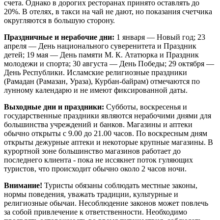
счета. Однако в дорогих ресторанах принято оставлять до
20%. В отелях, в такси на чай не дают, но показания счетчика
округляются в большую сторону.
Праздничные и нерабочие дни:
1 января — Новый год; 23
апреля — День национального суверенитета и Праздник
детей; 19 мая — День памяти М. К. Ататюрка и Праздник
молодежи и спорта; 30 августа — День Победы; 29 октября —
День Республики. Исламские религиозные праздники
(Рамадан (Рамазан, Ураза), Курбан-байрам) отмечаются по
лунному календарю и не имеют фиксированной даты.
Выходные дни и праздники:
Субботы, воскресенья и
государственные праздники являются нерабочими днями для
большинства учреждений и банков. Магазины и аптеки
обычно открыты с 9.00 до 21.00 часов. По воскресным дням
открыты дежурные аптеки и некоторые крупные магазины. В
курортной зоне большинство магазинов работает до
последнего клиента - пока не иссякнет поток гуляющих
туристов, что происходит обычно около 2 часов ночи.
Внимание!
Туристы обязаны соблюдать местные законы,
нормы поведения, уважать традиции, культурные и
религиозные обычаи. Несоблюдение законов может повлечь
за собой привлечение к ответственности. Необходимо