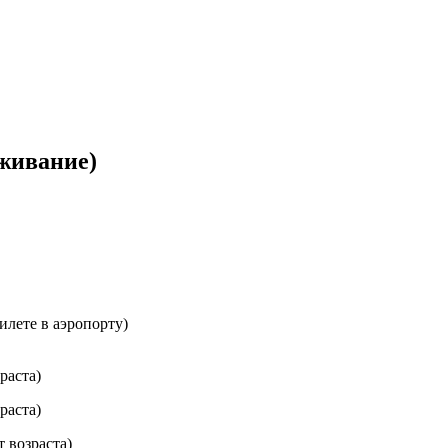
живание)
илете в аэропорту)
раста)
раста)
т возраста)