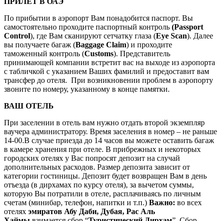
ПРИЛЕТ В ОАЭ
По прибытии в аэропорт Вам понадобится паспорт. Вы
самостоятельно проходите паспортный контроль
(Passport
Control
), где Вам сканируют сетчатку глаза (
Eye Scan
). Далее
вы получаете багаж (
Baggage Claim
) и проходите
таможенный контроль (
Customs
). Представитель
принимающей компании встретит вас на выходе из аэропорта
с табличкой с указанием Ваших фамилий и предоставит вам
трансфер до отеля. При возникновении проблем в аэропорту
звоните по номеру, указанному в конце памятки.
ВАШ ОТЕЛЬ
При заселении в отель вам нужно отдать второй экземпляр
ваучера администратору. Время заселения в номер – не раньше
14-00.В случае приезда до 14 часов вы можете оставить багаж
в камере хранения при отеле. В прибрежных и некоторых
городских отелях у Вас попросят депозит на случай
дополнительных расходов. Размер депозита зависит от
категории гостиницы. Депозит будет возвращен Вам в день
отъезда (в дирхамах по курсу отеля), за вычетом суммы,
которую Вы потратили в отеле, расплачиваясь по личным
счетам (минибар, телефон, напитки и т.п.)
Важно:
во всех
отелях
эмиратов Абу Даби, Дубая, Рас Аль
Хаймы
взимается сбор “
Туристический Дирхам
”. Сбор