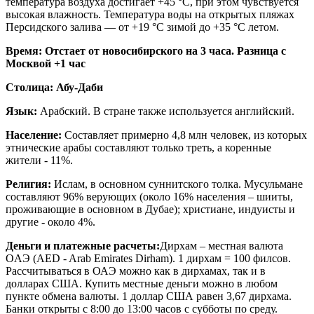
температура воздуха достигает +45 °C, при этом чувствуется
высокая влажность. Температура воды на открытых пляжах
Персидского залива — от +19 °C зимой до +35 °C летом.
Время: Отстает от новосибирского на 3 часа. Разница с
Москвой +1 час
Столица: Абу-Даби
Язык:
Арабский. В стране также используется английский.
Население:
Составляет примерно 4,8 млн человек, из которых
этнические арабы составляют только треть, а коренные
жители - 11%.
Религия:
Ислам, в основном суннитского толка. Мусульмане
составляют 96% верующих (около 16% населения – шииты,
проживающие в основном в Дубае); христиане, индуисты и
другие - около 4%.
Деньги и платежные расчеты:
Дирхам – местная валюта
OAЭ (AED - Arab Emirates Dirham). 1 дирхам = 100 филсов.
Рассчитываться в ОАЭ можно как в дирхамах, так и в
долларах США. Купить местные деньги можно в любом
пункте обмена валюты. 1 доллар США равен 3,67 дирхама.
Банки открыты с 8:00 до 13:00 часов с субботы по среду.