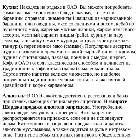
Кухня:
Находясь на отдыхе в ОАЭ, Вы можете попробовать
самые лакомые восточные блюда: шаурму, котлеты из
баранины с травами, знаменитый шашлык из маринованной
баранины или говядины, мясо со специями и рисом, кебаб из
рубленного мяса, жареные мясные шарики, жаркое измясного
ассорти, местный вариант пиццы (райс), курицу на пару
смедом, запеканку с мясом курицы, острую курицу (джадж-
таннури), перепелиное мясо (самман). Популярные десерты:
пудинг с изюмом и орехами, сладкий сырный пирог с кремом,
пудинг с фисташками, пахлава, пончики с медом, шербет.
Кофе в ОАЭ готовят классическим способом и наливают из
традиционных кофейников (далла) в маленькие пиалы.
Сортов этого напитка великое множество, но наиболее
популярны традиционные черные сорта, а также светлый
аравийский и кофе с кардамоном.
Алкоголь:
В ОАЭ алкоголь доступен в ресторанах и барах
при отелях, имеющих специальную лицензию.
В эмирате
Шарджа продажа алкоголя запрещена.
Употребление
алкоголя для мусульман запрещено. Этот запрет не
распространяется на приезжих, если они не исповедуют
ислам. Категорически запрещено предлагать или дарить
алкоголь мусульманам, а также садиться за руль в нетрезвом
виде. Распитие любых спиртных напитков в общественных