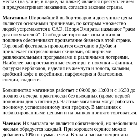
местах (на улице, в парке, на пляже) является преступлением
и предусматривает наказание, согласно законам страны.
Магазины:
Широчайший выбор товаров и доступные цены
являются основными причинами, по которым множество
людей устремляются в ОАЭ. Не зря Эмираты называют "раем
для покупателей". Свободные торговые зоны и низкая
пошлина обеспечивают процветание бизнеса в этой стране.
Торговый фестиваль проводится ежегодно в Дубае и
привлекает потрясающими скидками, обширными
развлекательными программами и различными лотереями.
Наиболее распространенные сувениры и покупки – финики,
фигурки верблюдов, изделия из жемчуга и золота, кальяны,
арабский кофе и кофейники, парфюмерия и благовония,
специи, сладости.
Большинство магазинов работает с 09:00 до 13:00 и с 16:30 до
позднего вечера, практически без выходных (кроме первой
половины дня в пятницу). Частные магазины могут работать
по-иному, установленному ими графику. В магазинах с
нефиксированными ценами и на рынках принято торговаться.
Чаевые:
Их выплата не является обязательной, но небольшим
чаевым обрадуется каждый. При хорошем сервисе можно
добавлять 10% от суммы счета. В такси чаевые неприняты.