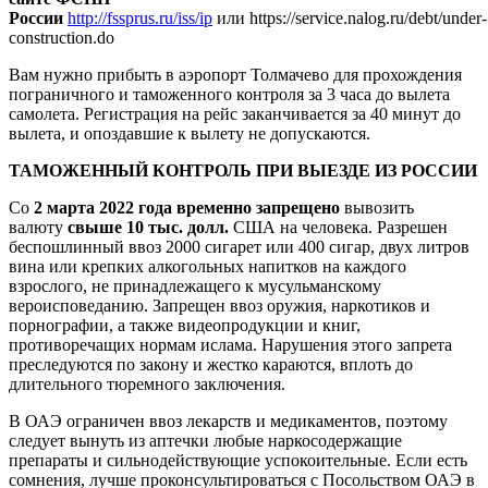
России
http://fssprus.ru/iss/ip
или https://service.nalog.ru/debt/under-
construction.do
Вам нужно прибыть в аэропорт Толмачево для прохождения
пограничного и таможенного контроля за 3 часа до вылета
самолета. Регистрация на рейс заканчивается за 40 минут до
вылета, и опоздавшие к вылету не допускаются.
ТАМОЖЕННЫЙ КОНТРОЛЬ ПРИ ВЫЕЗДЕ ИЗ РОССИИ
Со
2 марта 2022 года временно запрещено
вывозить
валюту
свыше 10 тыс. долл.
США на человека. Разрешен
беспошлинный ввоз 2000 сигарет или 400 сигар, двух литров
вина или крепких алкогольных напитков на каждого
взрослого, не принадлежащего к мусульманскому
вероисповеданию. Запрещен ввоз оружия, наркотиков и
порнографии, а также видеопродукции и книг,
противоречащих нормам ислама. Нарушения этого запрета
преследуются по закону и жестко караются, вплоть до
длительного тюремного заключения.
В ОАЭ ограничен ввоз лекарств и медикаментов, поэтому
следует вынуть из аптечки любые наркосодержащие
препараты и сильнодействующие успокоительные. Если есть
сомнения, лучше проконсультироваться с Посольством ОАЭ в