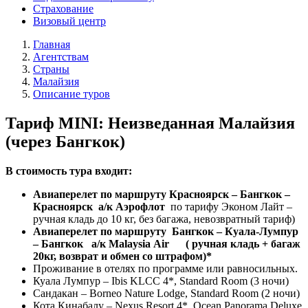
Страхование
Визовый центр
Главная
Агентствам
Страны
Малайзия
Описание туров
Тариф MINI: Неизведанная Малайзия
(через Бангкок)
В стоимость тура входит:
Авиаперелет по маршруту Красноярск – Бангкок –
Красноярск а/к Аэрофлот
по тарифу Эконом Лайт –
ручная кладь до 10 кг, без багажа, невозвратный тариф)
Авиаперелет по маршруту Бангкок – Куала-Лумпур
– Бангкок а/к Malaysia Air ( ручная кладь + багаж
20кг, возврат и обмен со штрафом)*
Проживание в отелях по программе или равносильных.
Куала Лумпур – Ibis KLCC 4*, Standard Room (3 ночи)
Сандакан – Borneo Nature Lodge, Standard Room (2 ночи)
Кота Кинабалу – Nexus Resort 4*, Ocean Panorama Deluxe