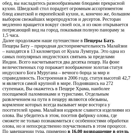
обед, вы насладитесь разнообразными блюдами прекрасной
кухни. Шведский стол порадует огромным ассортиментом
блюд азиатской и европейской кухни, и, конечно же, большим
выбором свежайших морепродуктов и десертов. Ресторан
медленно вращается вокруг своей оси, и из окон открывается
потрясающий вид на город, показывая полную панораму за
1,5 часа.
Далее продолжаем наше путешествие в
Пещеры Бату.
Пещеры Бату – природная достопримечательность Малайзии
– находятся в 13 километрах от Куала Лумпура. Это одна из
самых популярных индуистских святынь за пределами
Индии. Всего насчитывается два десятка пещер. На фоне
величественных гор поражает воображение золотая статуя
индусского Бога Муругана – вечного борца за мир и
справедливость. Построенная в 2006 году, статуя высотой 42,7
м является самой крупной в мире. Поднявшись на 272
ступеньки, Вы окажетесь в Пещере Храма, наиболее
посещаемой паломниками и туристами. Отдельным
развлечением на пути в пещеру являются обезьяны,
кормление которых всегда вызывает море восторга у
посетителей храма. Малайзия издревле славится изделиями из
олова. Вы убедитесь в этом, посетив фабрику олова, где
сможете не только познакомиться с особенностями обработки
олова, но и непосредственно поучаствовать в этом процессе.
По завершении тура, примерно
в 16.00 возвращение в отель