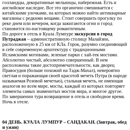
голландцы, декоративные мельницы, набережная. Есть и
английское наследие. Все это органично смешивается с
китайскими улочками, на которых можно найти антикварные
магазины с редкими вещами. Стоит совершить прогулку по
реке днем или вечером, когда зажигаются огни и город
становится по-настоящему романтичным.
По дороге в отель в Куала Лумпуре
экскурсия в город
Путраджая
– административную столицу Малайзии,
расположенную в 25 км от КЛа. Горок, разумно соединяющий
в себе современную архитектуру с традиционными
Исламскими мотивами, зеленые парки с хай-тек мостами.
Абсолютно чистый, абсолютно совершенный. В нем
расположены такие достопримечательности, как дворец
Правосудия (больше похожий на Тадж-Махал), невероятно
светлая и поражающая своей красотой мечеть Путра (в народе
называемая Розовой мечетью), стальная мечеть, не имеющая
аналогов во всем мире, мосты, каждый из которых повторяет
элементы самых знаменитых мостов мира, и многое другое.
По завершении тура возвращение в отель и свободное время.
Ночь в отеле.
04 ДЕНЬ. КУАЛА ЛУМПУР – САНДАКАН. (Завтрак, обед
и ужин)