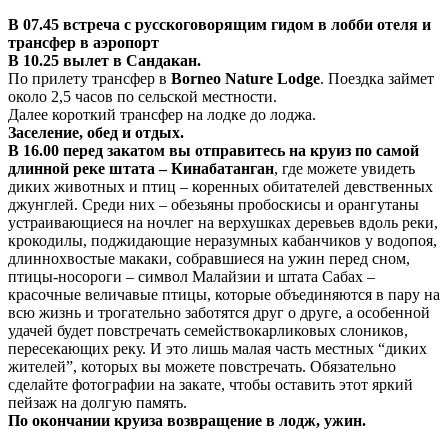
В 07.45 встреча с русскоговорящим гидом в лобби отеля и
трансфер в аэропорт
В 10.25 вылет в Сандакан.
По прилету трансфер в
Borneo Nature Lodge
. Поездка займет
около 2,5 часов по сельской местности.
Далее короткий трансфер на лодке до лоджа.
Заселение, обед и отдых.
В 16.00 перед закатом вы отправитесь на круиз по самой
длинной реке штата – Кинабатанган
, где можете увидеть
диких животных и птиц – коренных обитателей девственных
джунглей. Среди них – обезьяны пробоскисы и орангутаны
устраивающиеся на ночлег на верхушках деревьев вдоль реки,
крокодилы, поджидающие неразумных кабанчиков у водопоя,
длиннохвостые макаки, собравшиеся на ужин перед сном,
птицы-носороги – символ Малайзии и штата Сабах –
красочные величавые птицы, которые объединяются в пару на
всю жизнь и трогательно заботятся друг о друге, а особенной
удачей будет повстречать семействокарликовых слоников,
пересекающих реку. И это лишь малая часть местных “диких
жителей”, которых вы можете повстречать. Обязательно
сделайте фотографии на закате, чтобы оставить этот яркий
пейзаж на долгую память.
По окончании круиза возвращение в лодж, ужин.