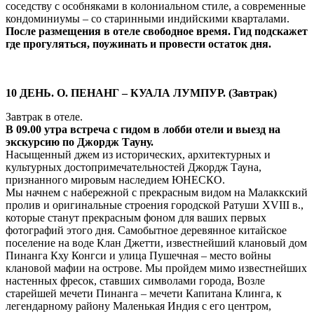
соседству с особняками в колониальном стиле, а современные
кондоминиумы – со старинными индийскими кварталами.
После размещения в отеле свободное время. Гид подскажет
где прогуляться, поужинать и провести остаток дня.
10 ДЕНЬ. О. ПЕНАНГ – КУАЛА ЛУМПУР. (Завтрак)
Завтрак в отеле.
В 09.00 утра встреча с гидом в лобби отели и выезд на
экскурсию по Джордж Тауну.
Насыщенный джем из исторических, архитектурных и
культурных достопримечательностей Джордж Тауна,
признанного мировым наследием ЮНЕСКО.
Мы начнем с набережной с прекрасным видом на Малаккский
пролив и оригинальные строения городской Ратуши XVIII в.,
которые станут прекрасным фоном для ваших первых
фотографий этого дня. Самобытное деревянное китайское
поселение на воде Клан Джетти, известнейший клановый дом
Пинанга Кху Конгси и улица Пушечная – место войны
клановой мафии на острове. Мы пройдем мимо известнейших
настенных фресок, ставших символами города, Возле
старейшей мечети Пинанга – мечети Капитана Клинга, к
легендарному району Маленькая Индия с его центром,