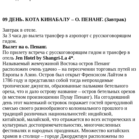
09 ДЕНЬ. КОТА КИНАБАЛУ – О. ПЕНАНГ. (Завтрак)
Завтрак в отеле.
За 3 часа до вылета трансфер в аэропорт с русскоговорящим
гидом.
Вылет на о. Пенанг.
По прилету встреча с русскоговорящим гидом и трансфер в
отель
Jen Hotel by Shangri-La 4*
.
Называемый жемчужиной Востока остров Пенанг
расположен очень удачно – на пересечении торговых путей из
Европы в Азию. Остров был открыт Френсисом Лайтом в
1786 году и представлял собой тогда непроходимые
тропические джунгли, образованные пальмами бетельного
ореха, что и дало острову название – остров бетельных орехов
(в местном произношении Пулау Пенанг). На сегодняшний
день этот маленький островок поражает гостей причудливой
смесью своего разнообразного колониального прошлого и
традиций различных национальностей: индийской,
китайской, малайской, что отражается во всех исторических и
культурных достопримечательностях, многочисленных
фестивалях и народных праздниках. Множество китайских
храмов в столице – городе Джорджтаун расположены по