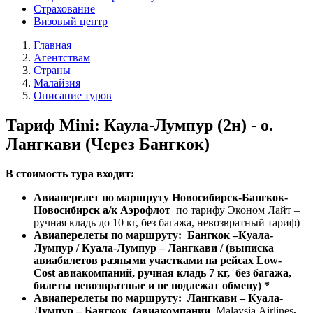
Страхование
Визовый центр
Главная
Агентствам
Страны
Малайзия
Описание туров
Тариф Mini: Каула-Лумпур (2н) - о.
Лангкави (Через Бангкок)
В стоимость тура входит:
Авиаперелет по маршруту Новосибирск-Бангкок-
Новосибирск а/к Аэрофлот
по тарифу Эконом Лайт –
ручная кладь до 10 кг, без багажа, невозвратный тариф)
Авиаперелеты по маршруту: Бангкок –Куала-
Лумпур / Куала-Лумпур – Лангкави / (выписка
авиабилетов разными участками на рейсах Low-
Cost авиакомпаний, ручная кладь 7 кг, без багажа,
билеты невозвратные и не подлежат обмену) *
Авиаперелеты по маршруту: Лангкави – Куала-
Лумпур – Бангкок (авиакомпании
Malaysia Airlines
,