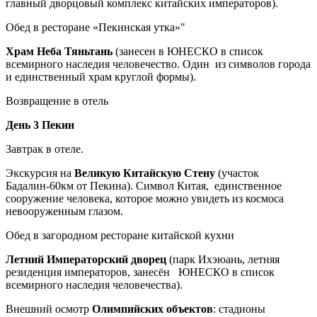
главный дворцовый комплекс китайских императоров).
Обед в ресторане «Пекинская утка»"
Храм Неба Тяньтань
(занесен в ЮНЕСКО в список
всемирного наследия человечество. Один из символов города
и единственный храм круглой формы).
Возвращение в отель
День 3 Пекин
Завтрак в отеле.
Экскурсия на
Великую Китайскую Стену
(участок
Бадалин-60км от Пекина). Символ Китая, единственное
сооружение человека, которое можно увидеть из космоса
невооруженным глазом.
Обед в загородном ресторане китайской кухни
Летний Императорский дворец
(парк Ихэюань, летняя
резиденция императоров, занесён ЮНЕСКО в список
всемирного наследия человечества).
Внешний осмотр
Олимпийских объектов
: стадионы