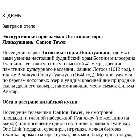
3 ДЕНЬ
Завтрак в отеле
Экскурсионная программа: Лотосовые горы
Ляньхуашань, Canton Tower
Посещение парка
Лотосовые горы Ляньхуашань
, где мы с
вами увидим настоящий буддийский храм Богини милосердия
Гуаньинь , ее золотую статую высотой 41 метр , древние
памятники культурного наследия , башню Лотоса (1612 год), а
так же Великую Стену Гуандуна (1644 год). Мы прогуляемся
по берегам лотосовых озер и увидим красивейшие природные
скалы древнего карьера, напоминающие места сьемок фильма
Аватар.
Обед в рестране китайской кухни
Посещение телевышки
Canton Tower
, ее смотровой
площадки и главной набережной Гуанчжоу (по желанию на
выбор) или посещение одного из топовых рынков Гуанчжоу
One Link (подарки, сувениры, игрушки, мелкая бытовая
техника, ароматизаторы, сумки, рюкзаки, бижутерия, посуда,