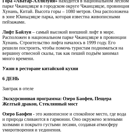
Гора «Аватар-Аллилуйя»
находится в национальном лесном
парке Чжанцзяцзе в городском округе Чжанцзяцзе, провинция
Хунань, Китай. Высота горы – 1080 метров. Она расположена
в зоне Юаньцзяцзе парка, которая известна живописными
пейзажами.
Лифт Байлун
– самый высокий внешний лифт в мире.
Расположен в национальном парке Чжанцзяцзе в провинции
Хунань. Строительство лифта началось в 1999 году. Его
решили построить, чтобы помочь туристам подниматься на
вершину отвесной скалы, так как пеший подъём занимал
много времени.
Ужин в ресторане китайской кухни
6 ДЕНЬ
Завтрак в отеле
Экскурсионная программа: Озеро Баофен, Пещера
Желтый дракон, Стеклянный мост
Озеро Баофен
- это живописное и спокойное место, где вода
и природа сливаются в гармонии. Оно окружено зелеными
холмами и покрыто густыми лесами, создавая атмосферу
умиротворения и уединения.