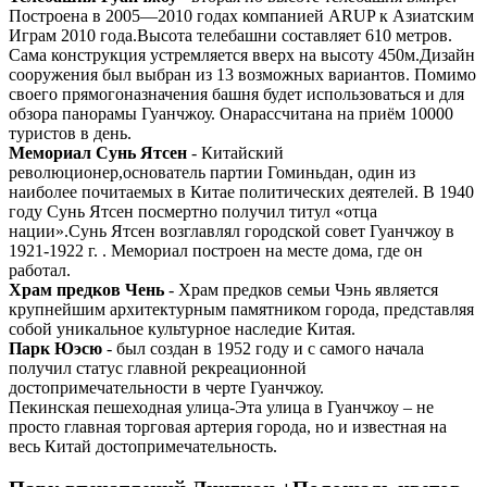
Построена в 2005—2010 годах компанией ARUP к Азиатским
Играм 2010 года.Высота телебашни составляет 610 метров.
Сама конструкция устремляется вверх на высоту 450м.Дизайн
сооружения был выбран из 13 возможных вариантов. Помимо
своего прямогоназначения башня будет использоваться и для
обзора панорамы Гуанчжоу. Онарассчитана на приём 10000
туристов в день.
Мемориал Сунь Ятсен
- Китайский
революционер,основатель партии Гоминьдан, один из
наиболее почитаемых в Китае политических деятелей. В 1940
году Сунь Ятсен посмертно получил титул «отца
нации».Cунь Ятсен возглавлял городской совет Гуанчжоу в
1921-1922 г. . Мемориал построен на месте дома, где он
работал.
Храм предков Чень
- Храм предков семьи Чэнь является
крупнейшим архитектурным памятником города, представляя
собой уникальное культурное наследие Китая.
Парк Юэсю
- был создан в 1952 году и с самого начала
получил статус главной рекреационной
достопримечательности в черте Гуанчжоу.
Пекинская пешеходная улица-Эта улица в Гуанчжоу – не
просто главная торговая артерия города, но и известная на
весь Китай достопримечательность.