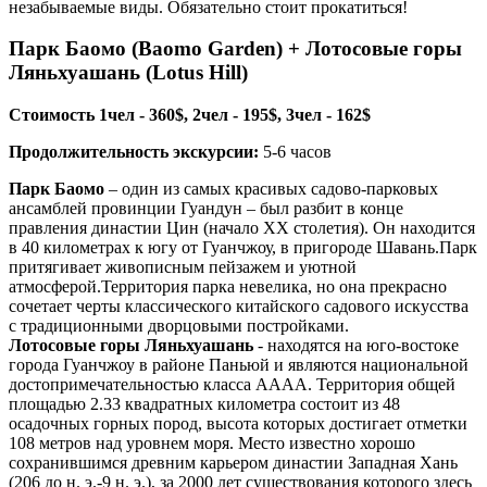
незабываемые виды. Обязательно стоит прокатиться!
Парк Баомо (Baomo Garden) + Лотосовые горы
Ляньхуашань (Lotus Hill)
Стоимость 1чел - 360$, 2чел - 195$, 3чел - 162$
Продолжительность экскурсии:
5-6 часов
Парк Баомо
– один из самых красивых садово-парковых
ансамблей провинции Гуандун – был разбит в конце
правления династии Цин (начало ХХ столетия). Он находится
в 40 километрах к югу от Гуанчжоу, в пригороде Шавань.Парк
притягивает живописным пейзажем и уютной
атмосферой.Территория парка невелика, но она прекрасно
сочетает черты классического китайского садового искусства
с традиционными дворцовыми постройками.
Лотосовые горы Ляньхуашань
- находятся на юго-востоке
города Гуанчжоу в районе Паньюй и являются национальной
достопримечательностью класса AAAA. Территория общей
площадью 2.33 квадратных километра состоит из 48
осадочных горных пород, высота которых достигает отметки
108 метров над уровнем моря. Место известно хорошо
сохранившимся древним карьером династии Западная Хань
(206 до н. э.-9 н. э.), за 2000 лет существования которого здесь