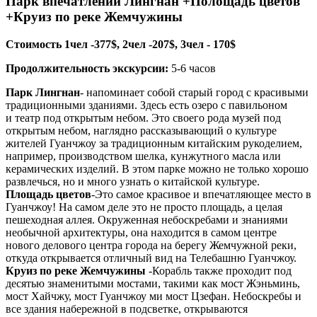
Парк впечатлений Лингнан +Полощадь цветов
+Круиз по реке Жемчужины
Стоимость 1чел -377$, 2чел -207$, 3чел - 170$
Продолжительность экскурсии:
5-6 часов
Парк Лингнан
- напоминает собой старый город с красивыми
традиционными зданиями. Здесь есть озеро с павильоном
и театр под открытым небом. Это своего рода музей под
открытым небом, наглядно рассказывающий о культуре
жителей Гуанчжоу за традиционным китайским рукоделием,
например, производством шелка, кунжутного масла или
керамических изделий. В этом парке можно не только хорошо
развлечься, но и много узнать о китайской культуре.
Площадь цветов
-Это самое красивое и впечатляющее место в
Гуанчжоу! На самом деле это не просто площадь, а целая
пешеходная аллея. Окруженная небоскребами и знаниями
необычной архитектуры, она находится в самом центре
нового делового центра города на берегу Жемчужной реки,
откуда открывается отличный вид на Телебашню Гуанчжоу.
Круиз по реке Жемчужины
-Корабль также проходит под
десятью знаменитыми мостами, такими как мост Жэньминь,
мост Хайчжу, мост Гуанчжоу ми мост Цзефан. Небоскребы и
все здания набережной в подсветке, открываются