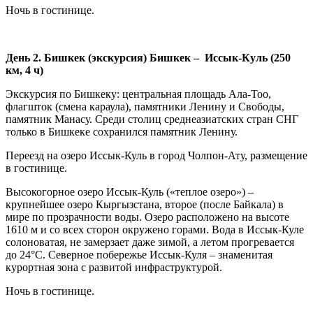
Ночь в гостинице.
День 2. Бишкек (экскурсия) Бишкек – Иссык-Куль (250
км, 4 ч)
Экскурсия по Бишкеку: центральная площадь Ала-Тоо,
флагшток (смена караула), памятники Ленину и Свободы,
памятник Манасу. Среди столиц среднеазиатских стран СНГ
только в Бишкеке сохранился памятник Ленину.
Переезд на озеро Иссык-Куль в город Чолпон-Ату, размещение
в гостинице.
Высокогорное озеро Иссык-Куль («теплое озеро») –
крупнейшее озеро Кыргызстана, второе (после Байкала) в
мире по прозрачности воды. Озеро расположено на высоте
1610 м и со всех сторон окружено горами. Вода в Иссык-Куле
солоноватая, не замерзает даже зимой, а летом прогревается
до 24°С. Северное побережье Иссык-Куля – знаменитая
курортная зона с развитой инфраструктурой.
Ночь в гостинице.