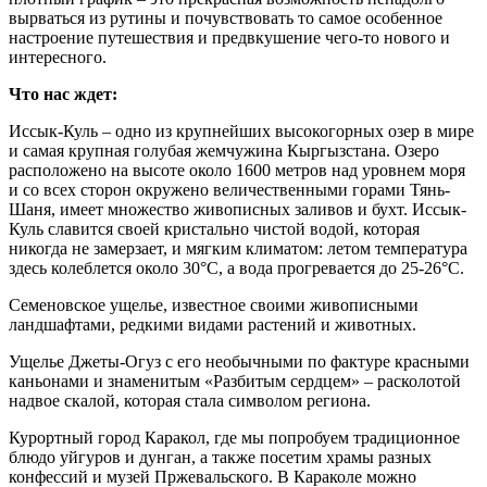
вырваться из рутины и почувствовать то самое особенное
настроение путешествия и предвкушение чего-то нового и
интересного.
Что нас ждет:
Иссык-Куль – одно из крупнейших высокогорных озер в мире
и самая крупная голубая жемчужина Кыргызстана. Озеро
расположено на высоте около 1600 метров над уровнем моря
и со всех сторон окружено величественными горами Тянь-
Шаня, имеет множество живописных заливов и бухт. Иссык-
Куль славится своей кристально чистой водой, которая
никогда не замерзает, и мягким климатом: летом температура
здесь колеблется около 30°C, а вода прогревается до 25-26°C.
Семеновское ущелье, известное своими живописными
ландшафтами, редкими видами растений и животных.
Ущелье Джеты-Огуз с его необычными по фактуре красными
каньонами и знаменитым «Разбитым сердцем» – расколотой
надвое скалой, которая стала символом региона.
Курортный город Каракол, где мы попробуем традиционное
блюдо уйгуров и дунган, а также посетим храмы разных
конфессий и музей Пржевальского. В Караколе можно