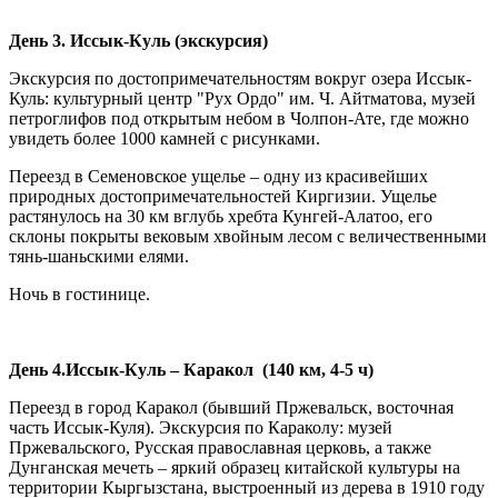
День 3. Иссык-Куль (экскурсия)
Экскурсия по достопримечательностям вокруг озера Иссык-
Куль: культурный центр "Рух Ордо" им. Ч. Айтматова, музей
петроглифов под открытым небом в Чолпон-Ате, где можно
увидеть более 1000 камней с рисунками.
Переезд в Семеновское ущелье – одну из красивейших
природных достопримечательностей Киргизии. Ущелье
растянулось на 30 км вглубь хребта Кунгей-Алатоо, его
склоны покрыты вековым хвойным лесом с величественными
тянь-шаньскими елями.
Ночь в гостинице.
День 4.Иссык-Куль – Каракол (140 км, 4-5 ч)
Переезд в город Каракол (бывший Пржевальск, восточная
часть Иссык-Куля). Экскурсия по Караколу: музей
Пржевальского, Русская православная церковь, а также
Дунганская мечеть – яркий образец китайской культуры на
территории Кыргызстана, выстроенный из дерева в 1910 году