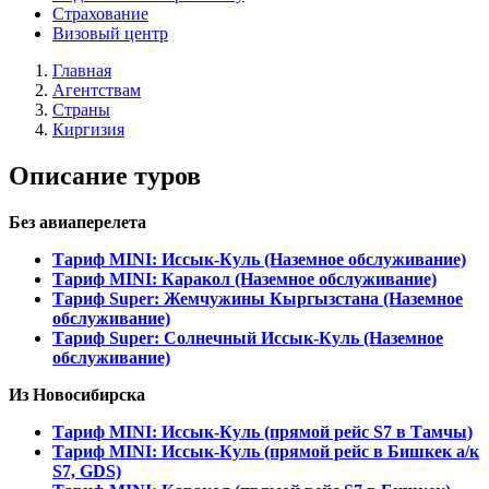
Страхование
Визовый центр
Главная
Агентствам
Страны
Киргизия
Описание туров
Без авиаперелета
Тариф MINI: Иссык-Куль (Наземное обслуживание)
Тариф MINI: Каракол (Наземное обслуживание)
Тариф Super: Жемчужины Кыргызстана (Наземное
обслуживание)
Тариф Super: Солнечный Иссык-Куль (Наземное
обслуживание)
Из Новосибирска
Тариф MINI: Иссык-Куль (прямой рейс S7 в Тамчы)
Тариф MINI: Иссык-Куль (прямой рейс в Бишкек а/к
S7, GDS)