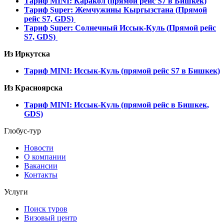
Тариф MINI: Каракол (прямой рейс S7 в Бишкек)
Тариф Super: Жемчужины Кыргызстана (Прямой
рейс S7, GDS)
Тариф Super: Солнечный Иссык-Куль (Прямой рейс
S7, GDS)
Из Иркутска
Тариф MINI: Иссык-Куль (прямой рейс S7 в Бишкек)
Из Красноярска
Тариф MINI: Иссык-Куль (прямой рейс в Бишкек,
GDS)
Глобус-тур
Новости
О компании
Вакансии
Контакты
Услуги
Поиск туров
Визовый центр