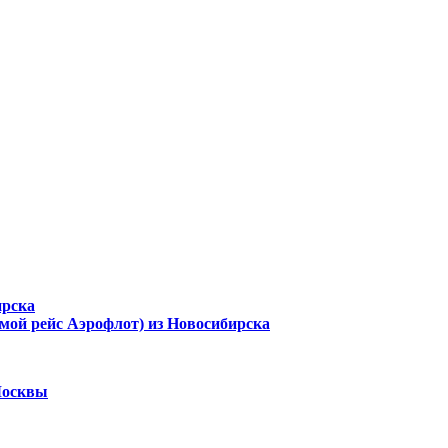
ирска
ямой рейс Аэрофлот) из Новосибирска
Москвы