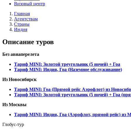
Визовый центр
Главная
Агентствам
Страны
Индия
Описание туров
Без авиаперелета
Тариф MINI: Золотой треугольник (5 ночей) + Гоа
Тариф MINI: Индия, Гоа (Наземное обслуживание)
Из Новосибирск
Тариф MINI: Гоа (Прямой рейс Аэрофлот) из Новосиб
Тариф MINI: Золотой треугольник (5 ночей) + Гоа (пр
Из Москвы
Тариф MINI: Индия, Гоа (Аэрофлот, прямой рейс) из 
Глобус-тур