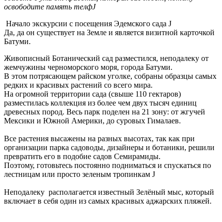
освободите память телфJ
Начало экскурсии с посещения Эдемского сада J
Да, да он существует на Земле и является визитной карточкой
Батуми.
Живописный Ботанический сад разместился, неподалеку от
жемчужины черноморского моря, города Батуми.
В этом потрясающем райском уголке, собраны образцы самых
редких и красивых растений со всего мира.
На огромной территории сада (свыше 110 гектаров)
разместилась коллекция из более чем двух тысяч единиц
древесных пород. Весь парк поделен на 21 зону: от жгучей
Мексики и Южной Америки, до суровых Гималаев.
Все растения высажены на разных высотах, так как при
организации парка садоводы, дизайнеры и ботаники, решили
превратить его в подобие садов Семирамиды.
Поэтому, готовьтесь постоянно подниматься и спускаться по
лестницам или просто зеленым тропинкам J
Неподалеку располагается известный Зелёный мыс, который
включает в себя один из самых красивых аджарских пляжей.