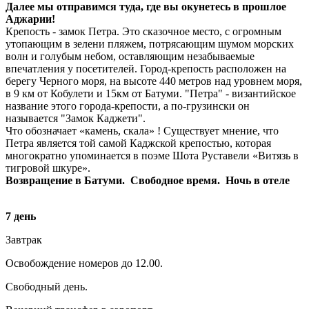
Далее мы отправимся туда, где вы окунетесь в прошлое
Аджарии!
Крепость - замок Петра. Это сказочное место, с огромным
утопающим в зелени пляжем, потрясающим шумом морских
волн и голубым небом, оставляющим незабываемые
впечатления у посетителей. Город-крепость расположен на
берегу Черного моря, на высоте 440 метров над уровнем моря,
в 9 км от Кобулети и 15км от Батуми. "Петра" - византийское
название этого города-крепости, а по-грузински он
называется "Замок Каджети".
Что обозначает «камень, скала» ! Существует мнение, что
Петра является той самой Каджской крепостью, которая
многократно упоминается в поэме Шота Руставели «Витязь в
тигровой шкуре».
Возвращение в Батуми. Свободное время. Ночь в отеле
7 день
Завтрак
Освобождение номеров до 12.00.
Свободный день.