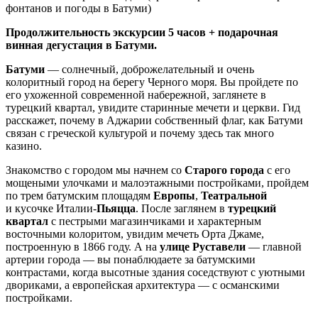
фонтанов и погоды в Батуми)
Продолжительность экскурсии 5 часов + подарочная
винная дегустация в Батуми.
Батуми
— солнечный, доброжелательный и очень
колоритный город на берегу Черного моря. Вы пройдете по
его ухоженной современной набережной, заглянете в
турецкий квартал, увидите старинные мечети и церкви. Гид
расскажет, почему в Аджарии собственный флаг, как Батуми
связан с греческой культурой и почему здесь так много
казино.
Знакомство с городом мы начнем со
Старого города
с его
мощеными улочками и малоэтажными постройками, пройдем
по трем батумским площадям
Европы
,
Театральной
и кусочке Италии-
Пьяцца
. После заглянем в
турецкий
квартал
с пестрыми магазинчиками и характерным
восточными колоритом, увидим мечеть Орта Джаме,
построенную в 1866 году. А на
улице Руставели
— главной
артерии города — вы понаблюдаете за батумскими
контрастами, когда высотные здания соседствуют с уютными
двориками, а европейская архитектура — с османскими
постройками.