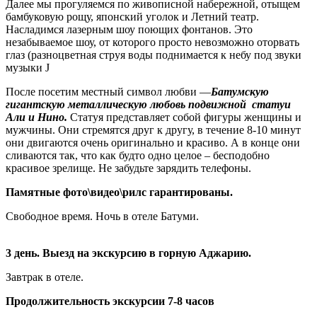
Далее мы прогуляемся по живописной набережной, отыщем
бамбуковую рощу, японский уголок и Летний театр.
Насладимся лазерным шоу поющих фонтанов. Это
незабываемое шоу, от которого просто невозможно оторвать
глаз (разноцветная струя воды поднимается к небу под звуки
музыки J
После посетим местный символ любви —
Батумскую
гигантскую металлическую любовь подвижной статуи
Али и Нино.
Статуя представляет собой фигуры женщины и
мужчины. Они стремятся друг к другу, в течение 8-10 минут
они двигаются очень оригинально и красиво. А в конце они
сливаются так, что как будто одно целое – бесподобно
красивое зрелище. Не забудьте зарядить телефоны.
Памятные фото\видео\рилс гарантированы.
Свободное время. Ночь в отеле Батуми.
3 день. Выезд на экскурсию в горную Аджарию.
Завтрак в отеле.
Продолжительность экскурсии 7-8 часов