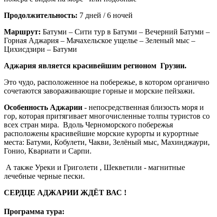
Продолжительность:
7 дней / 6 ночей
Маршрут:
Батуми – Сити тур в Батуми – Вечерний Батуми –
Горная Аджария – Мачахельское ущелье – Зеленый мыс –
Цихисдзири – Батуми
Аджария является красивейшим регионом Грузии.
Это чудо, расположенное на побережье, в котором органично
сочетаются завораживающие горные и морские пейзажи.
Особенность Аджарии
- непосредственная близость моря и
гор, которая притягивает многочисленные толпы туристов со
всех стран мира. Вдоль Черноморского побережья
расположены красивейшие морские курорты и курортные
места: Батуми, Кобулети, Чакви, Зелёный мыс, Махинджаури,
Гонио, Квариати и Сарпи.
А также Уреки и Григолети , Шекветили - магнитные
лечебные черные пески.
СЕРДЦЕ АДЖАРИИ ЖДЁТ ВАС !
Программа тура: