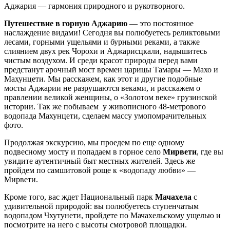
Аджария — гармония природного и рукотворного.
Путешествие в горную Аджарию
— это постоянное
наслаждение видами! Сегодня вы полюбуетесь реликтовыми
лесами, горными ущельями и бурными реками, а также
слиянием двух рек Чорохи и Аджарисцкали, надышитесь
чистым воздухом. И среди красот природы перед вами
предстанут арочный мост времен царицы Тамары — Махо и
Махунцети. Мы расскажем, как этот и другие подобные
мосты Аджарии не разрушаются веками, и расскажем о
правлении великой женщины, о «Золотом веке» грузинской
истории. Так же побываем у живописного 48-метрового
водопада Махунцети, сделаем массу умопомрачительных
фото.
Продолжая экскурсию, мы проедем по еще одному
подвесному мосту и попадаем в горное село
Мирвети
, где вы
увидите аутентичный быт местных жителей. Здесь же
пройдем по самшитовой роще к «водопаду любви» —
Мирвети.
Кроме того, вас ждет Национальный парк
Мачахела
с
удивительной природой: вы полюбуетесь ступенчатым
водопадом Чхутунети, пройдете по Мачахельскому ущелью и
посмотрите на него с высоты смотровой площадки.