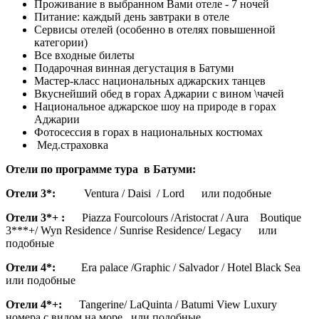
Проживание в выбранном Вами отеле - 7 ночей
Питание: каждый день завтраки в отеле
Сервисы отелей (особенно в отелях повышенной
категории)
Все входные билеты
Подарочная винная дегустация в Батуми
Мастер-класс национальных аджарских танцев
Вкуснейший обед в горах Аджарии с вином \чачей
Национальное аджарское шоу на природе в горах
Аджарии
Фотосессия в горах в национальных костюмах
Мед.страховка
Отели по программе тура в Батуми:
Отели 3*:
Ventura / Daisi / Lord или подобные
Отели 3*+ :
Piazza Fourcolours /Aristocrat / Aura Boutique
3***+/ Wyn Residence / Sunrise Residence/ Legacy или
подобные
Отели 4*:
Era palace /Graphic / Salvador / Hotel Black Sea
или подобные
Отели 4*+:
Tangerine/ LaQuintа / Batumi View Luxury
номера с видом на море или подобные