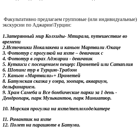
Факультативно предлагаем групповые (или индивидуальные)
экскурсии по Аджарии\Турции:
1.Затерянный мир Колхиды- Мтирала, путешествие во
времени
2.Источники Нокалакеви и каньон Мартвили /Окаце
3. Фототур с прогулкой на яхте – девичник с
4. Фототур в горах Аджарии - девичник
5. Кутаиси с посещением пещер: Прометей или Сатаплия
6. Шопинг тур в Турцию-Трабзон
7. Каньон «Мартвили»+ Прометей
8. Батумская сказка у озера, зоопарк, аквариум,
дельфинарием.
9. Храм Самеба и Все бомбические парки за 1 день -
Дендропарк, парк Музыкантов, парк Миниатюр.
10. Морская прогулка на яхте/теплоходе/катере
11. Романтик на яхте
12. Полет на парашюте в Батуми.