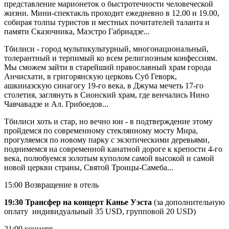
представление марионеток о быстротечности человеческой
жизни. Мини-спектакль проходит ежедневно в 12.00 и 19.00,
собирая толпы туристов и местных почитателей таланта и
памяти Сказочника, Маэстро Габриадзе...
Тбилиси - город мультикультурный, многонациональный,
толерантный и терпимый ко всем религиозным конфессиям.
Мы сможем зайти в старейший православный храм города
Анчисхати, в григорянскую церковь Суб Геворк,
ашкиназскую синагогу 19-го века, в Джума мечеть 17-го
столетия, заглянуть в Сионский храм, где венчались Нино
Чавчавадзе и Ал. Грибоедов...
Тбилиси хоть и стар, но вечно юн - в подтверждение этому
пройдемся по современному стеклянному мосту Мира,
прогуляемся по новому парку с экзотическими деревьями,
поднимемся на современной канатной дороге к крепости 4-го
века, полюбуемся золотым куполом самой высокой и самой
новой церкви страны, Святой Троицы-Самеба...
15:00 Возвращение в отель
19:30 Трансфер на концерт Канье Уэста
(за дополнительную
оплату индивидуальный 35 USD, групповой 20 USD)
21:00 концерт