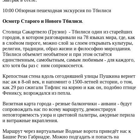
10:00 Обзорная пешеходная экскурсия по Тбилиси
Осмотр Старого и Нового Тбилиси
.
Столица Сакартвело (Грузии) - Тбилиси один из старейших
городов, в котором разговаривали на 78 языках мира, где, как
в слоёном пироге, можно слой за слоем открывать культуры,
религии, традиции, образ жизни и философию мироздания.
Тбилиси объемлет необъятное и при этом остаётся
единственным, самобытным, самым любимым - для каждого,
кто хотя бы раз с ним соприкоснется.
Крепостная стена вдоль сегодняшней улицы Пушкина вернет
нас аж в 8-ой век, и напомнит о 1500-летней истории, о том,
как 29 раз сжигали Тифлис на корню и как он, подобно птице
Фениксу, возрождался из пепла.
Визитная карта города - резные балкончики - аивани - будут
сопровождать нас по всему маршруту, демонстрируя
неповторяемость узора и цветовой палитры, ажурные перила
и витражные вкрапления.
Маршрут через виртуальные Водные ворота приведёт нас к
Башне Резо Габриадзе. Можно подгадать и попасть на