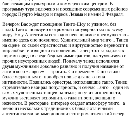
близлежащим культурным и коммерческим центром. В
программу тура включено и посещение современных районов
города: Пуэрто Мадеро и парков Лезама и имени 3 Февраля.
Вечером Вас ждет посещение Танго-Шоу (с ужином, без
гида). Танго пользуется огромной популярностью по всему
миру. Но у Аргентины есть одно неоспоримое преимущество -
именно здесь оно появилось Удивительный мир танго... Танец
на сцене со своей страстностью и виртуозностью переносит в
мир любви и изящного исполнения. Танец этот зародился в
портах города в среде бедных иммигрантов, пастухов-гаучо и
прочих неустроенных людей. Поначалу танец исполнялся
двумя мужчинами довольно развязно и получил название от
латинского «tangere» — трогать. Со временем Танго стало
более медленным и приобрел новые для него тона
интимности. Появились оркестры, исполнявшие танго. Танец
стремительно набирал популярность, и сейчас Танго – один из
самых чувственных танцев на земле, он учит искренности,
мужчин заставляет вспомнить о галантности, женщин о
нежности. В ресторане интерьер создает атмосферу танго, а
меню из нескольких традиционных блюд с отличными
аргентинскими винами дополнит этот романтический вечер.