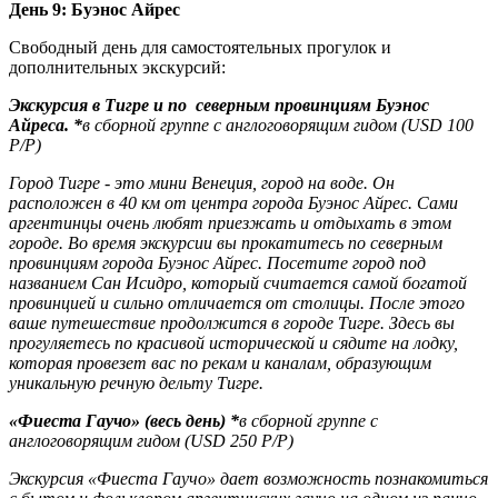
День 9: Буэнос Айрес
Свободный день для самостоятельных прогулок и
дополнительных экскурсий:
Экскурсия в Тигре и по северным провинциям Буэнос
Айреса. *
в сборной группе с англоговорящим гидом (USD 100
P/P)
Город Тигре - это мини Венеция, город на воде. Он
расположен в 40 км от центра города Буэнос Айрес. Сами
аргентинцы очень любят приезжать и отдыхать в этом
городе. Во время экскурсии вы прокатитесь по северным
провинциям города Буэнос Айрес. Посетите город под
названием Сан Исидро, который считается самой богатой
провинцией и сильно отличается от столицы. После этого
ваше путешествие продолжится в городе Тигре. Здесь вы
прогуляетесь по красивой исторической и сядите на лодку,
которая провезет вас по рекам и каналам, образующим
уникальную речную дельту Тигре.
«Фиеста Гаучо» (весь день) *
в сборной группе с
англоговорящим гидом (USD 250 P/P)
Экскурсия «Фиеста Гаучо» дает возможность познакомиться