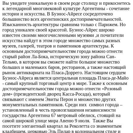
Вы увидите уникальную в своем роде столицу и прикоснетесь
к легендарной многовековой культуре Аргентины - сочетание
истории и искусства. В Буэнос-Айресе сосредоточено
большинство всех аргентинских достопримечательностей.
Изысканность архитектуры сравнима только с Парижем. Но
город уникален своей красотой. Буэнос-Айрес широко
известен своими многочисленными музеями ,и почитатели
искусства найдут в этом городе множество самых разных
музеев, галерей, театров и памятников архитектуры. К
основным достопримечательностям города можно отнести
старый район Ла-Бока, историческую зону района Сан-
Тельмо, в котором вы сможете найти большое множество
больших и маленьких баров, ресторанов, а также настоящий
рынок антиквариата на Пласа-Доррего. Настоящим сердцем
Буэнос-Айреса является центральная площадь Пласа-де-Майо
- самый крупный торговый центр в мире. Также к основным
достопримечательностям города можно отнести «Розовый
дом» (президентский дворец Касса-Росада), который
связывают с именем Эвиты Перон и множество других
монументальных памятников. Среди них символ города –
установленный в честь провозглашения независимости
государства Аргентина 67 метровый обелиск, стоящий на
самой широкой улице мира Авеню 9 июля. Также Вы
посетите элегантный квартал ла Реколетта со знаменитым
кладбищем, церковью Эль Пилар в колониальном стиле и