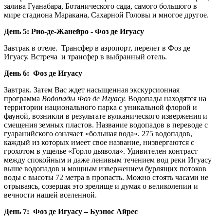
залива Гуанабара, Ботанического сада, самого большого в
мире стадиона Маракана, Сахарной Головы и многое другое.
День 5: Рио-де-Жанейро - Фоз де Игуасу
Завтрак в отеле. Трансфер в аэропорт, перелет в Фоз де
Игуасу. Встреча и трансфер в выбранный отель.
День 6: Фоз де Игуасу
Завтрак. Затем Вас ждет насыщенная экскурсионная
программа
Водопады Фоз де Игуасу.
Водопады находятся на
территории национального парка с уникальной флорой и
фауной, возникли в результате вулканического извержения и
смещения земных пластов. Название водопадов в переводе с
гуаранийского означает «большая вода». 275 водопадов,
каждый из которых имеет свое название, низвергаются с
грохотом в ущелье «Горло дьявола». Удивителен контраст
между спокойным и даже ленивым течением вод реки Игуасу
выше водопадов и мощным извержением бурлящих потоков
воды с высоты 72 метра в пропасть. Можно стоять часами не
отрываясь, созерцая это зрелище и думая о великолепии и
вечности нашей вселенной.
День 7: Фоз де Игуасу – Буэнос Айрес