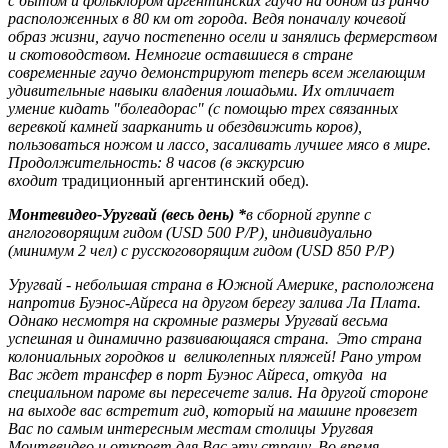
с бытом и фольклором аргентинских гаучо на одном из ранчо
расположенных в 80 км от города. Ведя поначалу кочевой
образ жизни, гаучо постепенно осели и занялись фермерством
и скотоводством. Немногие оставшиеся в стране
современные гаучо демонстрируют теперь всем желающим
удивительные навыки владения лошадьми. Их отличает
умение кидать "болеадорас" (с помощью трех связанных
веревкой камней заарканить и обездвижить коров),
пользоваться ножом и лассо, засаливать лучшее мясо в мире.
Продолжительность: 8 часов (в экскурсию
входит
традиционный аргентинский обед).
Монтевидео-Уругвай (весь день) *
в сборной группе с
англоговорящим гидом (USD 500 P/P), индивидуально
(минимум 2 чел) с русскоговорящим гидом (USD 850 P/P)
Уругвай - небольшая страна в Южной Америке, расположена
напротив Буэнос-Айреса на другом берегу залива Ла Плата.
Однако несмотря на скромные размеры Уругвай весьма
успешная и динамично развивающаяся страна. Это страна
колониальных городков и великолепных пляжей! Рано утром
Вас ждет трансфер в порт Буэнос Айреса, откуда на
специальном пароме вы пересечете залив. На другой стороне
на выходе вас встретит гид, который на машине провезет
Вас по самым интересным местам столицы Уругвая
Монтевидео и откроет для Вас эту страну. Во время