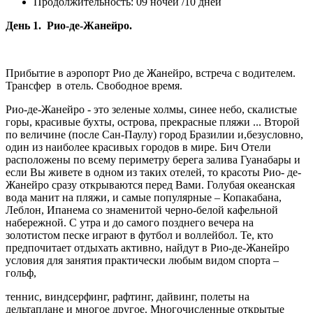
Продолжительность: 09 ночей /10 дней
День 1. Рио-де-Жанейро.
Прибытие в аэропорт Рио де Жанейро, встреча с водителем.
Трансфер в отель. Свободное время.
Рио-де-Жанейро - это зеленые холмы, синее небо, скалистые
горы, красивые бухты, острова, прекрасные пляжи ... Второй
по величине (после Сан-Паулу) город Бразилии и,безусловно,
один из наиболее красивых городов в мире. Бич Отели
расположены по всему периметру берега залива Гуанабары и
если Вы живете в одном из таких отелей, то красоты Рио- де-
Жанейро сразу открываются перед Вами. Голубая океанская
вода манит на пляжи, и самые популярные – Копакабана,
Леблон, Ипанема со знаменитой черно-белой кафельной
набережной. С утра и до самого позднего вечера на
золотистом песке играют в футбол и воллейбол. Те, кто
предпочитает отдыхать активно, найдут в Рио-де-Жанейро
условия для занятия практически любым видом спорта –
гольф,
теннис, виндсерфинг, рафтинг, дайвинг, полеты на
дельтаплане и многое другое. Многочисленные открытые