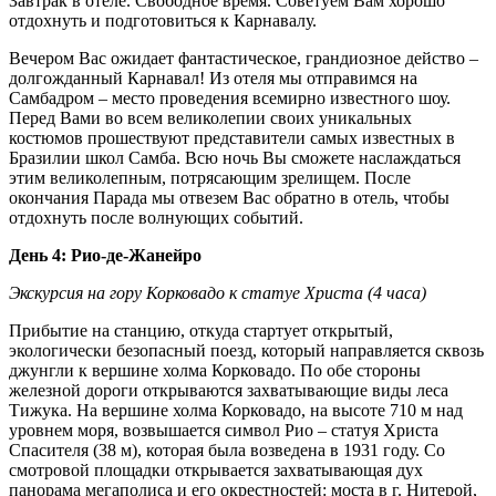
Завтрак в отеле. Свободное время. Советуем Вам хорошо
отдохнуть и подготовиться к Карнавалу.
Вечером Вас ожидает фантастическое, грандиозное действо –
долгожданный Карнавал! Из отеля мы отправимся на
Самбадром – место проведения всемирно известного шоу.
Перед Вами во всем великолепии своих уникальных
костюмов прошествуют представители самых известных в
Бразилии школ Самба. Всю ночь Вы сможете наслаждаться
этим великолепным, потрясающим зрелищем. После
окончания Парада мы отвезем Вас обратно в отель, чтобы
отдохнуть после волнующих событий.
День 4: Рио-де-Жанейро
Экскурсия на гору Корковадо к статуе Христа (4 часа)
Прибытие на станцию, откуда стартует открытый,
экологически безопасный поезд, который направляется сквозь
джунгли к вершине холма Корковадо. По обе стороны
железной дороги открываются захватывающие виды леса
Тижука. На вершине холма Корковадо, на высоте 710 м над
уровнем моря, возвышается символ Рио – статуя Христа
Спасителя (38 м), которая была возведена в 1931 году. Со
смотровой площадки открывается захватывающая дух
панорама мегаполиса и его окрестностей: моста в г. Нитерой,