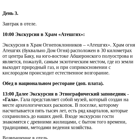
День 3.
Завтрак в отеле.
10:00 Экскурсия в Храм «Атешгях»:
Экскурсия в Храм Огнепоклонников – «Атешгях». Храм огня
Атешгях (буквально Дом Огня) расположен в 30 километрах
от центра Баку, на юго-востоке Абшеронского полуострова и
является, пожалуй, самым экзотическим местом, где из земли
выходит природный газ, и при соприкосновении с
кислородом происходит естественное возгорание.
Обед в национальном ресторане (доп. плата).
13:00 Далее Экскурсия в Этнографический заповедник -
«Гала»
. Гала представляет собой музей, который создан на
месте археологических раскопок. В поселке, которому
насчитывается пять тысяч лет, есть ряд кварталов, которые
сохранились до наших дней. Входе экскурсии гости
знакомятся с древними жилищами, с бытом того времени,
традициями, методами ведения хозяйства.
Возвращение в отель.