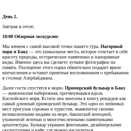
День 2.
Завтрак в отеле.
10:00 Обзорная экскурсия:
Мы начнем с самой высокой точки нашего тура.
Нагорный
парк в Баку
— это уникальное место, которое сочетает в себе
красоту природы, исторические памятники и панорамные
виды. Именно здесь вы сделаете лучшие фотографии на
память. Посещение этого парка обязательно подарит яркие
впечатления и оставит приятные воспоминания о пребывании
в столице Азербайджана.
Далее гости спустятся к морю.
Приморский бульвар в Баку
— живописная набережная, протянувшаяся вдоль
Каспийского моря. Кстати она занесена в книгу рекордов как
самый длинный приморский бульвар. Это одно из любимых
мест прогулок горожан и туристов, знаменитое своими
великолепными видами на море, бакинской венецией,
ухоженной зеленью и многочисленными памятниками
архитектуры. Бульвар украшен фонтанами, дизайнерскими
скульптурами и кафе, где можно насладиться