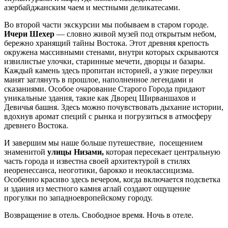
азербайджанским чаем и местными деликатесами.
Во второй части экскурсии мы побываем в старом городе.
Ичери Шехер
— словно живой музей под открытым небом,
бережно хранящий тайны Востока. Этот древняя крепость
окружена массивными стенами, внутри которых скрываются
извилистые улочки, старинные мечети, дворцы и базары.
Каждый камень здесь пропитан историей, а узкие переулки
манят заглянуть в прошлое, наполненное легендами и
сказаниями. Особое очарование Старого Города придают
уникальные здания, такие как Дворец Ширваншахов и
Девичья башня. Здесь можно почувствовать дыхание истории,
вдохнув аромат специй с рынка и погрузиться в атмосферу
древнего Востока.
И завершим мы наше больше путешествие, посещением
знаменитой
улицы Низами,
которая пересекает центральную
часть города и известна своей архитектурой в стилях
неоренессанса, неоготики, барокко и неоклассицизма.
Особенно красиво здесь вечером, когда включается подсветка
и здания из местного камня аглай создают ощущение
прогулки по западноевропейскому городу.
Возвращение в отель. Свободное время. Ночь в отеле.