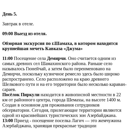
День 5.
Завтрак в отеле.
09:00 Выезд из отеля.
Обзорная экскурсия по г.Шамаха, в котором находится
крупнейшая мечеть Кавказа «Джума»
11:00
Посещение села
Демирчи
. Оно считается одним из
самых древних сел Шамахинского района. Раньше село
называлось Гюнейчай, а затем было переименовано на
Демирчи, поскольку кузнечное ремесло здесь было широко
распространено. Село расположено на краю древнего
Шелкового пути и на его территории было несколько караван-
сараев.
Посёлок Пиркули
находится в живописной местности в 22
км от районного центра, города Шемахы, на высоте 1400 м.
Создан в основном для проживания сотрудников
обсерватории. Сегодня, прилегающие территории являются
одной из красивейших туристических зон Азербайджана.
13:00
Приезд - посещение поселка Лагич — это жемчужина
Азербайджана, хранящая прекрасные традиции