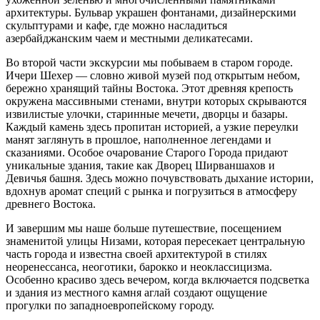
архитектуры. Бульвар украшен фонтанами, дизайнерскими
скульптурами и кафе, где можно насладиться
азербайджанским чаем и местными деликатесами.
Во второй части экскурсии мы побываем в старом городе.
Ичери Шехер — словно живой музей под открытым небом,
бережно хранящий тайны Востока. Этот древняя крепость
окружена массивными стенами, внутри которых скрываются
извилистые улочки, старинные мечети, дворцы и базары.
Каждый камень здесь пропитан историей, а узкие переулки
манят заглянуть в прошлое, наполненное легендами и
сказаниями. Особое очарование Старого Города придают
уникальные здания, такие как Дворец Ширваншахов и
Девичья башня. Здесь можно почувствовать дыхание истории,
вдохнув аромат специй с рынка и погрузиться в атмосферу
древнего Востока.
И завершим мы наше больше путешествие, посещением
знаменитой улицы Низами, которая пересекает центральную
часть города и известна своей архитектурой в стилях
неоренессанса, неоготики, барокко и неоклассицизма.
Особенно красиво здесь вечером, когда включается подсветка
и здания из местного камня аглай создают ощущение
прогулки по западноевропейскому городу.