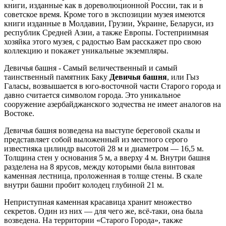
книги, изданные как в дореволюционной России, так и в
советское время. Кроме того в экспозиции музея имеются
книги изданные в Молдавии, Грузии, Украине, Беларуси, из
республик Средней Азии, а также Европы. Гостеприимная
хозяйка этого музея, с радостью Вам расскажет про свою
коллекцию и покажет уникальные экземпляры.
Девичья башня - Самый величественный и самый
таинственный памятник Баку
Девичья башня
, или Гыз
Галасы, возвышается в юго-восточной части Старого города и
давно считается символом города. Это уникальное
сооружение азербайджанского зодчества не имеет аналогов на
Востоке.
Девичья башня возведена на выступе береговой скалы и
представляет собой выложенный из местного серого
известняка цилиндр высотой 28 м и диаметром — 16,5 м.
Толщина стен у основания 5 м, а вверху 4 м. Внутри башня
разделена на 8 ярусов, между которыми была винтовая
каменная лестница, проложенная в толще стены. В скале
внутри башни пробит колодец глубиной 21 м.
Неприступная каменная красавица хранит множество
секретов. Один из них — для чего же, всё-таки, она была
возведена. На территории «Старого Города», также