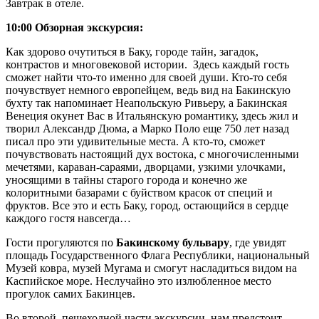
Завтрак в отеле.
10:00 Обзорная экскурсия:
Как здорово очутиться в Баку, городе тайн, загадок,
контрастов и многовековой истории. Здесь каждый гость
сможет найти что-то именно для своей души. Кто-то себя
почувствует немного европейцем, ведь вид на Бакинскую
бухту так напоминает Неапольскую Ривьеру, а Бакинская
Венеция окунет Вас в Итальянскую романтику, здесь жил и
творил Александр Дюма, а Марко Поло еще 750 лет назад
писал про эти удивительные места. А кто-то, сможет
почувствовать настоящий дух востока, с многочисленными
мечетями, караван-сараями, дворцами, узкими улочками,
уносящими в тайны старого города и конечно же
колоритными базарами с буйством красок от специй и
фруктов. Все это и есть Баку, город, остающийся в сердце
каждого гостя навсегда…
Гости прогуляются по
Бакинскому бульвару
, где увидят
площадь Государственного Флага Республики, национальный
Музей ковра, музей Мугама и смогут насладиться видом на
Каспийское море. Неслучайно это излюбленное место
прогулок самих Бакинцев.
Во второй, пешеходной части экскурсии, нам предстоит