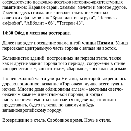
сосредоточено несколько десятков историко-архитектурных
памятников: Караван-сараи, хамамы, мечети и многое другое.
Именно здесь снимались эпизоды таких знаменитых
советских фильмов как "Бриллиантовая рука", "Человек-
амфибия", "Айболит - 66", "Тегеран 43".
14:30 Обед в местном ресторане.
Далее нас ждет посещение знаменитой
улицы Низами
. Улица
пересекает центральную часть города с запада на восток.
Большинство зданий, построенных на первом этапе, также
как и другие здания города того периода, сооружены в стиле
«неоренессанса», «неоготики», «барокко», «неоклассицизма».
По пешеходной части улицы Низами, за которой закрепилось
дореволюционное название «Торговая», лучше всего гулять
ночью. Многие дома облицованы аглаем – местным светло-
бежевым камнем известняковой породы, и когда с
наступлением темноты включается подсветка, то можно
представить, будто гуляешь по какому-нибудь
западноевропейскому городу.
Возвращение в отель. Свободное время. Ночь в отеле.