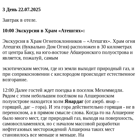
3 День 22.07.2025
Завтрак в отеле.
10:00 Экскурсия в Храм «Атешгях»:
Экскурсия в Храм Огнепоклонников – «Атешгях». Храм огня
Атешгях (буквально Дом Огня) расположен в 30 километрах
от центра Баку, на юго-востоке Абшеронского полуострова и
является, пожалуй, самым
экзотическим местом, где из земли выходит природный газ, и
при соприкосновении с кислородом происходит естественное
возгорание.
12:00 Далее гостей ждет поездка в поселок Мехеммедли.
Рядом с этим небольшим посёлком на Апшеронском
полуострове находится холм
Янардаг
(от азерб. янар –
горящий, даг – гора). И эта гора действительно горящая - не в
переносном, а в прямом смысле слова. Когда-то на Апшероне
было много мест, где природный газ, выходя на поверхность,
самовоспламенялся, но с началом массовой разработки
нефтегазовых месторождений Апшерона таких мест
становилось все меньше и меньше. На