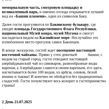
мемориальную часть, смотровую площадку и
великолепный парк,
и именно отсюда открывается лучший
вид на «
Башни пламени»
, один из символов Баку.
Далее гости прогуляются по
Бакинскому бульвару
, где
увидят
площадь Государственного Флага Республики,
национальный Музей ковра, музей Мугама
и смогут
насладиться видом на
Каспийское море
. Неслучайно это
излюбленное место прогулок самих Бакинцев.
В конце экскурсии, гостей ждет
посещение настоящей
восточной чайханы
. Прямо у стен девичьей башни, с
видом на старый город, гости отведают настоящий
азербайджанский чай из самоваров, разнообразные виды
варенья, а Азербайджан славится своим вареньем, его здесь
насчитывается более 100 видов, из арбуза, оливок, белой
вишни и тыквы! И конечно не обойдется без традиционных
сладостей. Гости почувствуют весь колорит и гостеприимство
страны!
2 День 21.07.2025