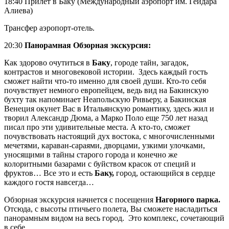
18:40 Прилет в Баку (Международный аэропорт им. Гейдара
Алиева)
Трансфер аэропорт-отель.
20:30
Панорамная Обзорная экскурсия:
Как здорово очутиться в
Баку
, городе тайн, загадок,
контрастов и многовековой истории. Здесь каждый гость
сможет найти что-то именно для своей души. Кто-то себя
почувствует немного европейцем, ведь вид на Бакинскую
бухту так напоминает Неапольскую Ривьеру, а Бакинская
Венеция окунет Вас в Итальянскую романтику, здесь жил и
творил Александр Дюма, а Марко Поло еще 750 лет назад
писал про эти удивительные места. А кто-то, сможет
почувствовать настоящий дух востока, с многочисленными
мечетями, караван-сараями, дворцами, узкими улочками,
уносящими в тайны старого города и конечно же
колоритными базарами с буйством красок от специй и
фруктов… Все это и есть
Баку,
город, остающийся в сердце
каждого гостя навсегда…
Обзорная экскурсия начнется с посещения
Нагорного парка.
Отсюда, с высоты птичьего полета, Вы сможете насладиться
панорамным видом на весь город. Это комплекс, сочетающий
в себе