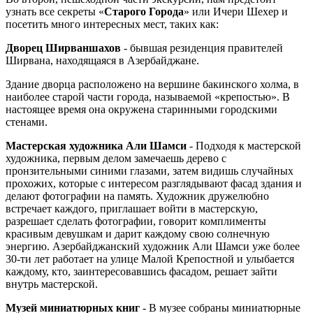
узнать все секреты «
Старого Города
» или Ичери Шехер и
посетить много интересных мест, таких как:
Дворец Ширваншахов
- бывшая резиденция правителей
Ширвана, находящаяся в Азербайджане.
Здание дворца расположено на вершине бакинского холма, в
наиболее старой части города, называемой «крепостью». В
настоящее время она окружена старинными городскими
стенами.
Мастерская художника Али Шамси
- Подходя к мастерской
художника, первым делом замечаешь дерево с
пронзительными синими глазами, затем видишь случайных
прохожих, которые с интересом разглядывают фасад здания и
делают фотографии на память. Художник дружелюбно
встречает каждого, приглашает войти в мастерскую,
разрешает сделать фотографии, говорит комплименты
красивым девушкам и дарит каждому свою солнечную
энергию. Азербайджанский художник Али Шамси уже более
30-ти лет работает на улице Малой Крепостной и улыбается
каждому, кто, заинтересовавшись фасадом, решает зайти
внутрь мастерской.
Музей миниатюрных книг
- В музее собраны миниатюрные