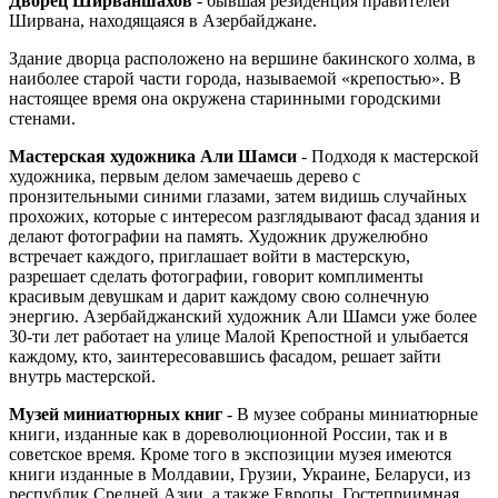
Дворец Ширваншахов
- бывшая резиденция правителей
Ширвана, находящаяся в Азербайджане.
Здание дворца расположено на вершине бакинского холма, в
наиболее старой части города, называемой «крепостью». В
настоящее время она окружена старинными городскими
стенами.
Мастерская художника Али Шамси
- Подходя к мастерской
художника, первым делом замечаешь дерево с
пронзительными синими глазами, затем видишь случайных
прохожих, которые с интересом разглядывают фасад здания и
делают фотографии на память. Художник дружелюбно
встречает каждого, приглашает войти в мастерскую,
разрешает сделать фотографии, говорит комплименты
красивым девушкам и дарит каждому свою солнечную
энергию. Азербайджанский художник Али Шамси уже более
30-ти лет работает на улице Малой Крепостной и улыбается
каждому, кто, заинтересовавшись фасадом, решает зайти
внутрь мастерской.
Музей миниатюрных книг
- В музее собраны миниатюрные
книги, изданные как в дореволюционной России, так и в
советское время. Кроме того в экспозиции музея имеются
книги изданные в Молдавии, Грузии, Украине, Беларуси, из
республик Средней Азии, а также Европы. Гостеприимная