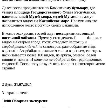
Далее гости прогуляются по
Бакинскому бульвару
, где
увидят
площадь Государственного Флага Республики,
национальный Музей ковра, музей Мугама
и смогут
насладиться видом на
Каспийское море
. Неслучайно это
излюбленное место прогулок самих Бакинцев.
В конце экскурсии, гостей ждет
посещение настоящей
восточной чайханы
. Прямо у стен девичьей башни, с
видом на старый город, гости отведают настоящий
азербайджанский чай из самоваров, разнообразные виды
варенья, а Азербайджан славится своим вареньем, его здесь
насчитывается более 100 видов, из арбуза, оливок, белой
вишни и тыквы! И конечно не обойдется без традиционных
сладостей. Гости почувствуют весь колорит и гостеприимство
страны!
2 День 21.07.2025
Завтрак в отеле.
10:00 Обзорная экскурсия: