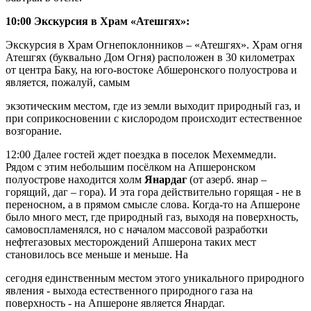
10:00 Экскурсия в Храм «Атешгях»:
Экскурсия в Храм Огнепоклонников – «Атешгях». Храм огня
Атешгях (буквально Дом Огня) расположен в 30 километрах
от центра Баку, на юго-востоке Абшеронского полуострова и
является, пожалуй, самым
экзотическим местом, где из земли выходит природный газ, и
при соприкосновении с кислородом происходит естественное
возгорание.
12:00 Далее гостей ждет поездка в поселок Мехеммедли.
Рядом с этим небольшим посёлком на Апшеронском
полуострове находится холм
Янардаг
(от азерб. янар –
горящий, даг – гора). И эта гора действительно горящая - не в
переносном, а в прямом смысле слова. Когда-то на Апшероне
было много мест, где природный газ, выходя на поверхность,
самовоспламенялся, но с началом массовой разработки
нефтегазовых месторождений Апшерона таких мест
становилось все меньше и меньше. На
сегодня единственным местом этого уникального природного
явления - выхода естественного природного газа на
поверхность - на Апшероне является Янардаг.