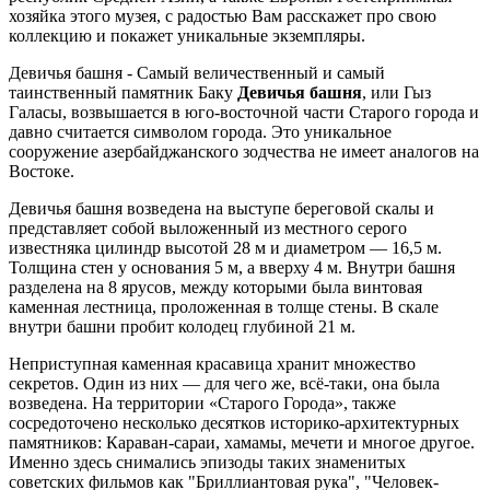
хозяйка этого музея, с радостью Вам расскажет про свою
коллекцию и покажет уникальные экземпляры.
Девичья башня - Самый величественный и самый
таинственный памятник Баку
Девичья башня
, или Гыз
Галасы, возвышается в юго-восточной части Старого города и
давно считается символом города. Это уникальное
сооружение азербайджанского зодчества не имеет аналогов на
Востоке.
Девичья башня возведена на выступе береговой скалы и
представляет собой выложенный из местного серого
известняка цилиндр высотой 28 м и диаметром — 16,5 м.
Толщина стен у основания 5 м, а вверху 4 м. Внутри башня
разделена на 8 ярусов, между которыми была винтовая
каменная лестница, проложенная в толще стены. В скале
внутри башни пробит колодец глубиной 21 м.
Неприступная каменная красавица хранит множество
секретов. Один из них — для чего же, всё-таки, она была
возведена. На территории «Старого Города», также
сосредоточено несколько десятков историко-архитектурных
памятников: Караван-сараи, хамамы, мечети и многое другое.
Именно здесь снимались эпизоды таких знаменитых
советских фильмов как "Бриллиантовая рука", "Человек-