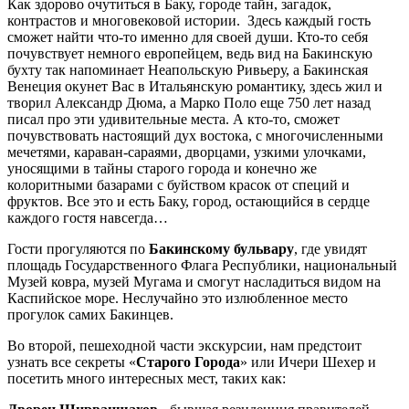
Как здорово очутиться в Баку, городе тайн, загадок,
контрастов и многовековой истории. Здесь каждый гость
сможет найти что-то именно для своей души. Кто-то себя
почувствует немного европейцем, ведь вид на Бакинскую
бухту так напоминает Неапольскую Ривьеру, а Бакинская
Венеция окунет Вас в Итальянскую романтику, здесь жил и
творил Александр Дюма, а Марко Поло еще 750 лет назад
писал про эти удивительные места. А кто-то, сможет
почувствовать настоящий дух востока, с многочисленными
мечетями, караван-сараями, дворцами, узкими улочками,
уносящими в тайны старого города и конечно же
колоритными базарами с буйством красок от специй и
фруктов. Все это и есть Баку, город, остающийся в сердце
каждого гостя навсегда…
Гости прогуляются по
Бакинскому бульвару
, где увидят
площадь Государственного Флага Республики, национальный
Музей ковра, музей Мугама и смогут насладиться видом на
Каспийское море. Неслучайно это излюбленное место
прогулок самих Бакинцев.
Во второй, пешеходной части экскурсии, нам предстоит
узнать все секреты «
Старого Города
» или Ичери Шехер и
посетить много интересных мест, таких как: