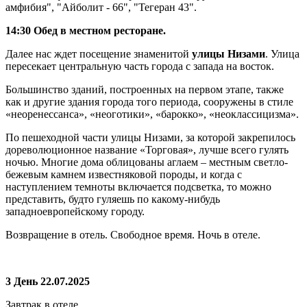
амфибия", "Айболит - 66", "Тегеран 43".
14:30 Обед в местном ресторане.
Далее нас ждет посещение знаменитой
улицы Низами
. Улица
пересекает центральную часть города с запада на восток.
Большинство зданий, построенных на первом этапе, также
как и другие здания города того периода, сооружены в стиле
«неоренессанса», «неоготики», «барокко», «неоклассицизма».
По пешеходной части улицы Низами, за которой закрепилось
дореволюционное название «Торговая», лучше всего гулять
ночью. Многие дома облицованы аглаем – местным светло-
бежевым камнем известняковой породы, и когда с
наступлением темноты включается подсветка, то можно
представить, будто гуляешь по какому-нибудь
западноевропейскому городу.
Возвращение в отель. Свободное время. Ночь в отеле.
3 День 22.07.2025
Завтрак в отеле.