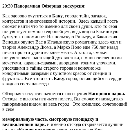
20:30
Панорамная Обзорная экскурсия:
Как здорово очутиться в
Баку
, городе тайн, загадок,
контрастов и многовековой истории. Здесь каждый гость
сможет найти что-то именно для своей души. Кто-то себя
почувствует немного европейцем, ведь вид на Бакинскую
бухту так напоминает Неапольскую Ривьеру, а Бакинская
Венеция окунет Вас в Итальянскую романтику, здесь жил и
творил Александр Дюма, а Марко Поло еще 750 лет назад
писал про эти удивительные места. А кто-то, сможет
почувствовать настоящий дух востока, с многочисленными
мечетями, караван-сараями, дворцами, узкими улочками,
уносящими в тайны старого города и конечно же
колоритными базарами с буйством красок от специй и
фруктов… Все это и есть
Баку,
город, остающийся в сердце
каждого гостя навсегда…
Обзорная экскурсия начнется с посещения
Нагорного парка.
Отсюда, с высоты птичьего полета, Вы сможете насладиться
панорамным видом на весь город. Это комплекс, сочетающий
в себе
мемориальную часть, смотровую площадку и
великолепный парк,
и именно отсюда открывается лучший
вид на «
Башни пламени»
, один из символов Баку.