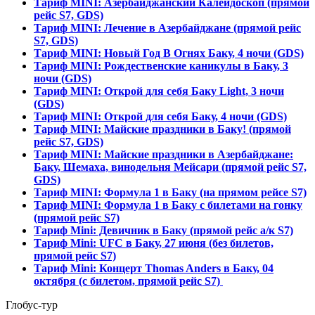
Тариф MINI: Азербайджанский Калейдоскоп (прямой
рейс S7, GDS)
Тариф MINI: Лечение в Азербайджане (прямой рейс
S7, GDS)
Тариф MINI: Новый Год В Огнях Баку, 4 ночи (GDS)
Тариф MINI: Рождественские каникулы в Баку, 3
ночи (GDS)
Тариф MINI: Открой для себя Баку Light, 3 ночи
(GDS)
Тариф MINI: Открой для себя Баку, 4 ночи (GDS)
Тариф MINI: Майские праздники в Баку! (прямой
рейс S7, GDS)
Тариф MINI: Майские праздники в Азербайджане:
Баку, Шемаха, винодельня Мейсари (прямой рейс S7,
GDS)
Тариф MINI: Формула 1 в Баку (на прямом рейсе S7)
Тариф MINI: Формула 1 в Баку с билетами на гонку
(прямой рейс S7)
Тариф Mini: Девичник в Баку (прямой рейс а/к S7)
Тариф Mini: UFC в Баку, 27 июня (без билетов,
прямой рейс S7)
Тариф Mini: Концерт Thomas Anders в Баку, 04
октября (c билетом, прямой рейс S7)
Глобус-тур