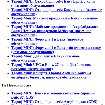
Тариф MINI: Открой для себя Баку Light, 3 ночи
(наземное обслуживание)
Тариф MINI: Открой для себя Баку, 4 ночи (наземное
обслуживание)
Тариф Mini: Майские праздники в Баку! (наземное
обслуживание)
Тариф MINI: Майские праздники в Азербайджане:
Баку, Шемаха, винодельня Мейсари (наземное
обслуживание)
Тариф MINI: Формула 1 в Баку (наземное
обслуживание)
Тариф MINI: Формула 1 в Баку с билетами на гонку
(наземное обслуживание)
Тариф Mini: Девичник в Баку (наземное
обслуживание)
Тариф Mini: UFC в Баку, 27 июня (без билетов,
наземное обслуживание)
Тариф Mini: Концерт Thomas Anders в Баку, 04
октября (c билетом, наземное обслуживание)
Из Новосибирска
Тариф MINI: Баку в итальянском стиле (прямой
рейс S7, GDS)
Тариф MINI: Открой для себя Азербайджан (GDS)