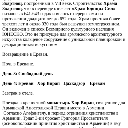
Звартноц
, построенный в VII веке. Строительство
Храма
Звартноц
, что в переводе означает
«Храм Бдящих Сил»
началось в 641-643 годах и велось с перерывами на
протяжении двадцати лет до 652 года. Храм простоял более
трехсот лет и около 930 года был разрушен землетрясением.
Он включен в список Всемирного культурного наследия
ЮНЕСКО. Это не присущее для армянского архитектурного
искусства кольцевое сооружение с уникальной планировкой и
декорационным искусством.
Возвращение в Ереван.
Ночь в Ереване.
День 3: Свободный день
День 4: Ереван - Хор Вирап - Цахкадзор – Ереван
Завтрак в отеле.
Поездка в крепостной
монастырь Хор Вирап
, священное для
Армянской Апостольской Церкви место в Армении.
Согласно Агафангелу, в период отрицания христианства в
Армении, Трдат 3-ий бросает Григория Просветителя
(основоположник принятия христианства в Армении) в яму