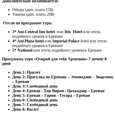
Дополнительно оплачивается:
Обеды (доп. плата 15$)
Ужины (доп. плата 20$)
Отели по программе тура:
3* Ani Central Inn hotel
или
Ibis Hotel
или отель
подобного уровня в Ереване
4* Ani Plaza hotel
или
Imperial Palace
hotel или отель
подобного уровня в Ереване
5* National
или отель подобного уровня в Ереване
Программа тура «Открой для себя Армению» 7 ночей/ 8
дней
День 1: Прилет
День 2: Прогулка по Еревану – Эчмиадзин – Звартноц
– Ереван
День 3: Свободный день
День 4: Ереван - Хор Вирап - Цахкадзор – Ереван
День 5: Ереван – Гарни – Гегард – Ереван
День 6: Свободный день
День 7: Свободный день
День 8: Вылет