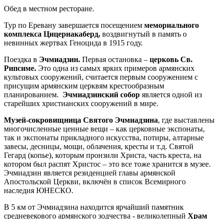
Обед в местном ресторане.
Тур по Еревану завершается посещением
мемориального
комплекса Цицернакаберд,
воздвигнутый в память о
невинных жертвах Геноцида в 1915 году.
Поездка в
Эчмиадзин.
Первая остановка –
церковь Св.
Рипсиме.
Это одна из самых ярких примеров армянских
культовых сооружений, считается первым сооружением с
присущим армянским церквям крестообразным
планированием.
Эчмиадзинский собор
является одной из
старейших христианских сооружений в мире.
Музей-сокровищница Святого Эчмиадзина
, где выставлены
многочисленные ценные вещи – как церковные экспонаты,
так и экспонаты прикладного искусства, потиры, алтарные
завесы, десницы, мощи, облачения, кресты и т.д. Святой
Гегард (копье), которым пронзили Христа, часть креста, на
котором был распят Христос – это все тоже хранится в музее.
Эчмиадзин является резиденцией главы армянской
Апостольской Церкви, включён в список Всемирного
наследия ЮНЕСКО.
В 5 км от Эчмиадзина находится ярчайший памятник
средневекового армянского зодчества - великолепный
Храм