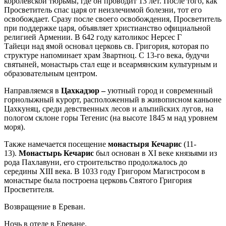
королевской тюрьмы, где он проводит 13 лет. После того, как
Просветитель спас царя от неизлечимой болезни, тот его
освобождает. Сразу после своего освобождения, Просветитель
при поддержке царя, объявляет христианство официальной
религией Армении. В 642 году католикос Нерсес Г
Тайеци над ямой основал церковь св. Григория, которая по
структуре напоминает храм Звартноц. С 13-го века, будучи
святыней, монастырь стал еще и всеармянским культурным и
образовательным центром.
Направляемся в
Цахкадзор –
уютный город и современный
горнолыжный курорт, расположенный в живописном каньоне
Цахкуняц, среди девственных лесов и альпийских лугов, на
пологом склоне горы Тегенис (на высоте 1845 м над уровнем
моря).
Также намечается посещение
монастыря Кечарис
(11-
13).
Монастырь Кечарис
был основан в XI веке князьями из
рода Пахлавуни, его строительство продолжалось до
середины XIII века. В 1033 году Григором Магистросом в
монастыре была построена церковь Святого Григория
Просветителя.
Возвращение в Ереван.
Ночь в отеле в Ереване.