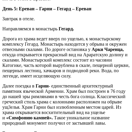
День 5: Ереван – Гарни – Гегард – Ереван
Завтрак в отеле.
Направляемся в монастырь
Гегард.
Дорога из храма ведет вверх по ущелью, к монастырскому
комплексу Гегард. Монастырь находится у обрыва и окружен
отвесными скалами. По дороге остановка у
Арки Чаренца,
откуда открывается прекрасный вид на Араратскую долину и
скалами. Монастырский комплекс состоит из часовни
Катогике, часть которой вырублена в скале, пещерной церкви,
пещерных лестниц, хачкаров и подводной реки. Вода, по
легенде, имеет исцеляющую силу.
Далее поездка в
Гарни
- единственный архитектурный
памятник языческой Армении. Храм был построен в 76 году
до нашей эры римлянами в честь бога солнца. Классический
греческий стиль храма с колоннами расположен на обрыве
ущ3елья. Храм Гарни был излюбленным местом царей. Из
храма открывается восхитительный вид на ущелье
и
«Симфонию камней».
Такое уникальное название
природный монумент получил от застывшей лавы.