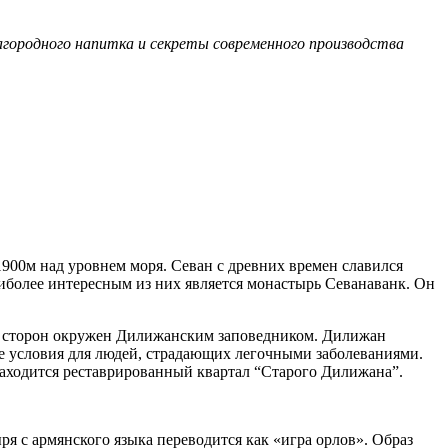
городного напитка и секреты современного производства
900м над уровнем моря. Севан с древних времен славился
аиболее интересным из них является монастырь Севанаванк. Он
сех сторон окружен Дилижанским заповедником. Дилижан
е условия для людей, страдающих легочными заболеваниями.
находится реставрированный квартал “Старого Дилижана”.
я с армянского языка переводится как «игра орлов». Образ