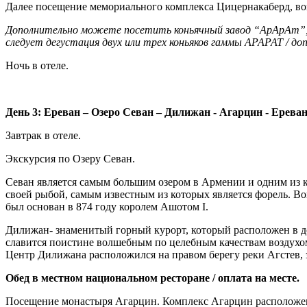
Далее посещение мемориального комплекса Цицернакаберд, во
Дополнительно можете посетить коньячный завод “АрАрАт”, г
следует дегустация двух или трех коньяков гаммы АРАРАТ / доп
Ночь в отеле.
День 3: Ереван – Озеро Севан – Дилижан - Агарцин - Ерева
Завтрак в отеле.
Экскурсия по Озеру Севан.
Севан является самым большим озером в Армении и одним из к
своей рыбой, самым известным из которых является форель. В
был основан в 874 году королем Ашотом I.
Дилижан- знаменитый горный курорт, который расположен в до
славится поистине волшебным по целебным качествам воздухо
Центр Дилижана расположился на правом берегу реки Агстев, 
Обед в местном национальном ресторане / оплата на месте.
Посещение монастыря Агарцин. Комплекс Агарцин расположен вы