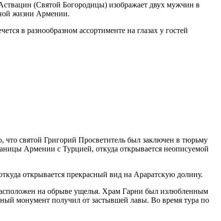
б Аствацин (Святой Богородицы) изображает двух мужчин в
урной жизни Армении.
ется в разнообразном ассортименте на глазах у гостей
о, что святой Григорий Просветитель был заключен в тюрьму
границы Армении с Турцией, откуда открывается неописуемой
откуда открывается прекрасный вид на Араратскую долину.
и расположен на обрыве ущелья. Храм Гарни был излюбленным
ный монумент получил от застывшей лавы. Во время тура по