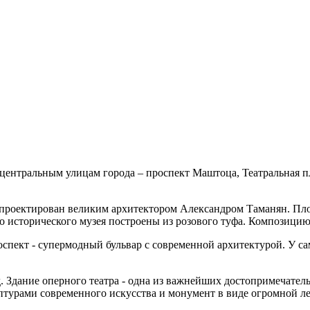
о центральным улицам города – проспект Маштоца, Театральная
спроектирован великим архитектором Александром Таманян. Пло
о исторического музея построены из розового туфа. Композиц
спект - супермодный бульвар с современной архитектурой. У са
 Здание оперного театра - одна из важнейших достопримечатель
льптурами современного искусства и монумент в виде огромной 