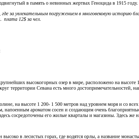
здвигнутый в память о невинных жертвах Геноцида в 1915 году.
де за увлекательным погружением в многовековую историю бла
. плата 12$ за чел.
н
рупнейших высокогорных озер в мире, расположено на высоте 1
округ территории Севана есть много достопримечательностей, н
лине, на высоте 1 200- 1 500 метров над уровнем моря и со в
м, напоенным ароматом сосен и создающим очень благоприятны
здесь сосредоточены его жилые кварталы и магазины. Здесь же 
соко в лесистых горах, где водятся орлы, а название монастыр