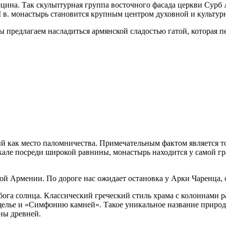
арцина. Так скульптурная группа восточного фасада церкви Сур
II в. монастырь становится крупным центром духовной и культ
предлагаем насладиться армянской сладостью гатой, которая печ
ый как место паломничества. Примечательным фактом является т
скале посреди широкой равнины, монастырь находится у самой 
й Армении. По дороге нас ожидает остановка у Арки Чаренца, 
 бога солнца. Классический греческий стиль храма с колоннам
щелье и «Симфонию камней». Такое уникальное название природ
ны древней.