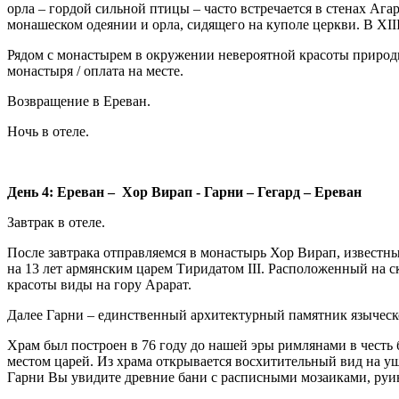
орла – гордой сильной птицы – часто встречается в стенах Аг
монашеском одеянии и орла, сидящего на куполе церкви. В XI
Рядом с монастырем в окружении невероятной красоты природы 
монастыря / оплата на месте.
Возвращение в Ереван.
Ночь в отеле.
День 4: Ереван – Хор Вирап - Гарни – Гегард – Ереван
Завтрак в отеле.
После завтрака отправляемся в монастырь Хор Вирап, известн
на 13 лет армянским царем Тиридатом III. Расположенный на 
красоты виды на гору Арарат.
Далее Гарни – единственный архитектурный памятник языческо
Храм был построен в 76 году до нашей эры римлянами в честь
местом царей. Из храма открывается восхитительный вид на у
Гарни Вы увидите древние бани с расписными мозаиками, руи